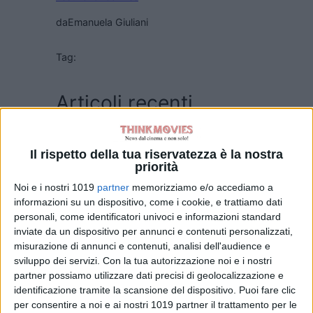
da
Emanuela Giuliani
Tag:
Articoli recenti
Godzilla Minus
Il rispetto della tua riservatezza è la nostra
Zero: il re dei
priorità
mostri torna nel
teaser trailer
Noi e i nostri 1019
partner
memorizziamo e/o accediamo a
italiano
informazioni su un dispositivo, come i cookie, e trattiamo dati
di La Redazione
personali, come identificatori univoci e informazioni standard
Lionsgate rilancia
inviate da un dispositivo per annunci e contenuti personalizzati,
Leprechaun: il
misurazione di annunci e contenuti, analisi dell'audience e
folletto assassino
sviluppo dei servizi.
Con la tua autorizzazione noi e i nostri
torna in un nuovo
partner possiamo utilizzare dati precisi di geolocalizzazione e
film horror
identificazione tramite la scansione del dispositivo. Puoi fare clic
di Emanuela Giuliani
per consentire a noi e ai nostri 1019 partner il trattamento per le