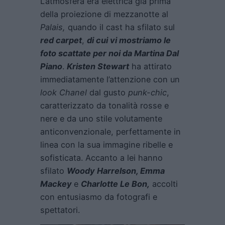
L’atmosfera era elettrica già prima
della proiezione di mezzanotte al
Palais,
quando il cast ha sfilato sul
red carpet
,
di cui vi mostriamo le
foto scattate per noi da Martina Dal
Piano
.
Kristen Stewart
ha attirato
immediatamente l’attenzione con un
look Chanel
dal gusto
punk-chic
,
caratterizzato da tonalità rosse e
nere e da uno stile volutamente
anticonvenzionale, perfettamente in
linea con la sua immagine ribelle e
sofisticata. Accanto a lei hanno
sfilato
Woody Harrelson, Emma
Mackey
e
Charlotte Le Bon,
accolti
con entusiasmo da fotografi e
spettatori.