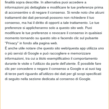
Meadow Walker e
finalità sopra descritte. In alternativa puoi accedere a
la Toyota Supra
informazioni più dettagliate e modificare le tue preferenze prima
di Paul Walker:
di acconsentire o di negare il consenso.
Si rende noto che alcuni
“Non l’ho
trattamenti dei dati personali possono non richiedere il tuo
consenso, ma hai il diritto di opporti a tale trattamento. Le tue
venduta”
preferenze si applicheranno solo a questo sito web. Puoi
di Emanuela Giuliani
Wonka 2, nessun
modificare le tue preferenze o revocare il consenso in qualsiasi
rinvio: la Warner
momento tornando su questo sito e facendo clic sul pulsante
"Privacy" in fondo alla pagina web.
Bros. fa chiarezza
È anche utile notare che questo sito web/questa app utilizza uno
sul sequel con
o più servizi di Google e può raccogliere e memorizzare
Timothée
informazioni, tra cui a titolo esemplificativo il comportamento
Chalamet
durante le visite o l’utilizzo da parte dell’utente. È possibile fare
di Emanuela Giuliani
clic per concedere o negare il consenso a Google e ai suoi tag
Venezia 83: a
di terze parti riguardo all’utilizzo dei dati per gli scopi specificati
Luca Guadagnino
di seguito nella sezione dedicata al consenso di Google.
il Cartier Glory to
the Filmmaker
2026
di La Redazione