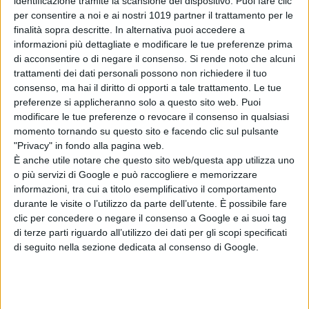
identificazione tramite la scansione del dispositivo. Puoi fare clic
bisogno umano di redenzione,
per consentire a noi e ai nostri 1019 partner il trattamento per le
finalità sopra descritte. In alternativa puoi accedere a
attraverso una narrazione intima e
informazioni più dettagliate e modificare le tue preferenze prima
visivamente radicata nel paesaggio
di acconsentire o di negare il consenso.
Si rende noto che alcuni
marchigiano.
trattamenti dei dati personali possono non richiedere il tuo
consenso, ma hai il diritto di opporti a tale trattamento. Le tue
preferenze si applicheranno solo a questo sito web. Puoi
modificare le tue preferenze o revocare il consenso in qualsiasi
momento tornando su questo sito e facendo clic sul pulsante
"Privacy" in fondo alla pagina web.
È anche utile notare che questo sito web/questa app utilizza uno
o più servizi di Google e può raccogliere e memorizzare
Pubblicato
Maggio 17, 2025
in
informazioni, tra cui a titolo esemplificativo il comportamento
durante le visite o l’utilizzo da parte dell’utente. È possibile fare
News cinema e film
clic per concedere o negare il consenso a Google e ai suoi tag
da
La Redazione
di terze parti riguardo all’utilizzo dei dati per gli scopi specificati
di seguito nella sezione dedicata al consenso di Google.
Tag: