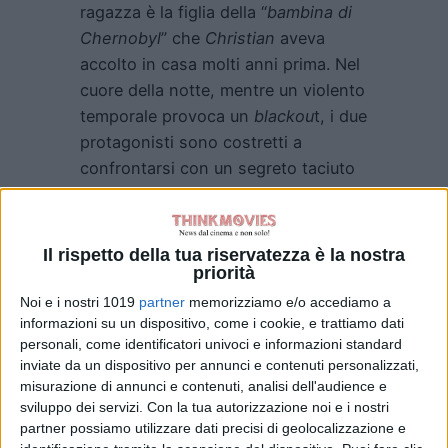
ragazza è la figlia della “
bambina di
Chernobyl
” che
Christian
aveva
accolto in casa molti anni prima. Nel
cuore della notte, mentre un violento
temporale provoca un
blackou
t, i due
protagonisti sono costretti a
confrontarsi con un segreto taciuto
troppo a lungo. Questo incontro
inatteso innescherà un percorso di
confronto, riconciliazione e
Il rispetto della tua riservatezza è la nostra
liberazione emotiva, capace di
priorità
trasformare le loro vite.
Noi e i nostri 1019
partner
memorizziamo e/o accediamo a
informazioni su un dispositivo, come i cookie, e trattiamo dati
La bambina di Chernobyl
si
personali, come identificatori univoci e informazioni standard
preannuncia come un’opera
inviate da un dispositivo per annunci e contenuti personalizzati,
misurazione di annunci e contenuti, analisi dell'audience e
toccante, capace di intrecciare
sviluppo dei servizi.
Con la tua autorizzazione noi e i nostri
tematiche universali come la
partner possiamo utilizzare dati precisi di geolocalizzazione e
Memoria
, il senso di colpa e il