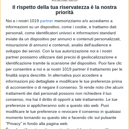
Genova nel 1990. Una giovane
Il rispetto della tua riservatezza è la nostra
priorità
squadra, la Sampdoria di Vialli e
Mancini, che da qualche anno sta
Noi e i nostri 1019
partner
memorizziamo e/o accediamo a
informazioni su un dispositivo, come i cookie, e trattiamo dati
frequentando con entusiasmo anche
personali, come identificatori univoci e informazioni standard
i palcoscenici internazionali,
inviate da un dispositivo per annunci e contenuti personalizzati,
intraprende un’avventura epica che
misurazione di annunci e contenuti, analisi dell'audience e
cambierà per sempre la storia del
sviluppo dei servizi.
Con la tua autorizzazione noi e i nostri
partner possiamo utilizzare dati precisi di geolocalizzazione e
calcio italiano. La Bella Stagione è il
identificazione tramite la scansione del dispositivo. Puoi fare clic
racconto di questa incredibile
per consentire a noi e ai nostri 1019 partner il trattamento per le
cavalcata per la vittoria, attraverso
finalità sopra descritte. In alternativa puoi accedere a
le voci dei giocatori e dei membri
informazioni più dettagliate e modificare le tue preferenze prima
dello staff che queste stagioni
di acconsentire o di negare il consenso.
Si rende noto che alcuni
trattamenti dei dati personali possono non richiedere il tuo
sportive le hanno vissute sulla loro
consenso, ma hai il diritto di opporti a tale trattamento. Le tue
pelle, e quelle dei giornalisti che ne
preferenze si applicheranno solo a questo sito web. Puoi
hanno scritto e parlato. A
modificare le tue preferenze o revocare il consenso in qualsiasi
completamento, una serie di
momento tornando su questo sito e facendo clic sul pulsante
"Privacy" in fondo alla pagina web.
materiali di repertorio inediti ed