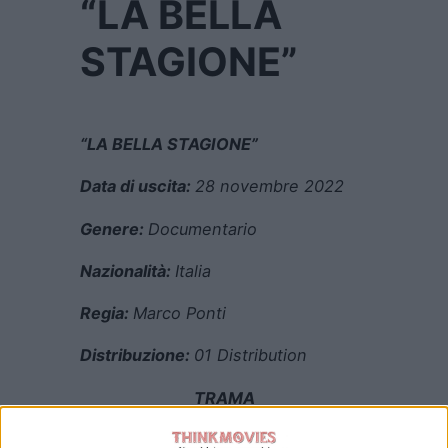
“LA BELLA
STAGIONE”
“LA BELLA STAGIONE”
Data di uscita:
28 novembre 2022
Genere:
Documentario
Nazionalità:
Italia
Regia:
Marco Ponti
Distribuzione:
01 Distribution
TRAMA
In
“LA BELLA STAGIONE”
siamo a