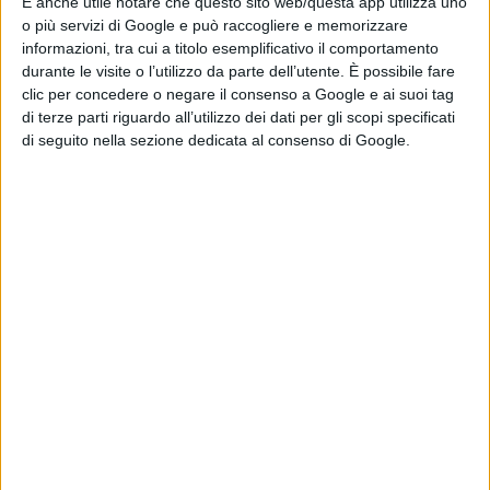
È anche utile notare che questo sito web/questa app utilizza uno
esclusivi. Un viaggio in cui quella
o più servizi di Google e può raccogliere e memorizzare
mitica Sampdoria ha deciso di
informazioni, tra cui a titolo esemplificativo il comportamento
diventare non solo la più forte, ma
durante le visite o l’utilizzo da parte dell’utente. È possibile fare
clic per concedere o negare il consenso a Google e ai suoi tag
anche la più bella, vincendo un
di terze parti riguardo all’utilizzo dei dati per gli scopi specificati
campionato italiano e sfiorando il
di seguito nella sezione dedicata al consenso di Google.
trionfo nella Coppa dei Campioni
dell’anno successivo, fermandosi
solo di fronte al temibile Barcellona
allenato da Johan Cruijff. Una storia
durata una vita, una di quelle in cui
quel magico gruppo di amici non si
perde mai di vista e si sostiene nei
momenti più difficili, fino alla fine,
fino alla notte magica di Wembley,
l’estate del 2021. Che poi è anche
quella della vittoria agli Europei e di
quell’indimenticabile abbraccio in