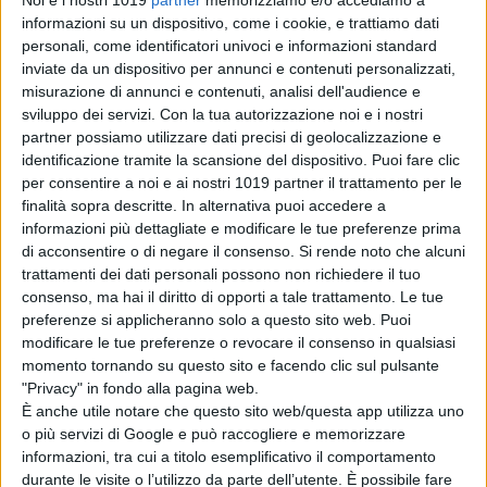
Il fumettista
informazioni su un dispositivo, come i cookie, e trattiamo dati
Spugna firma il
personali, come identificatori univoci e informazioni standard
poster della 26ª
inviate da un dispositivo per annunci e contenuti personalizzati,
edizione del
misurazione di annunci e contenuti, analisi dell'audience e
Trieste
sviluppo dei servizi.
Con la tua autorizzazione noi e i nostri
Science+Fiction
partner possiamo utilizzare dati precisi di geolocalizzazione e
Festival
identificazione tramite la scansione del dispositivo. Puoi fare clic
di La Redazione
per consentire a noi e ai nostri 1019 partner il trattamento per le
Serpenti: il trailer
finalità sopra descritte. In alternativa puoi accedere a
e il poster
informazioni più dettagliate e modificare le tue preferenze prima
anticipano il film
di acconsentire o di negare il consenso.
Si rende noto che alcuni
con Leonardo Lidi
trattamenti dei dati personali possono non richiedere il tuo
e Alessandro
consenso, ma hai il diritto di opporti a tale trattamento. Le tue
Borghi
preferenze si applicheranno solo a questo sito web. Puoi
di La Redazione
modificare le tue preferenze o revocare il consenso in qualsiasi
momento tornando su questo sito e facendo clic sul pulsante
"Privacy" in fondo alla pagina web.
Chi siamo
Contatti
Privacy Policy
Cookie Policy
È anche utile notare che questo sito web/questa app utilizza uno
Emanuela Giuliani CFGLNMNL77T43L639
Disclaimer
o più servizi di Google e può raccogliere e memorizzare
informazioni, tra cui a titolo esemplificativo il comportamento
durante le visite o l’utilizzo da parte dell’utente. È possibile fare