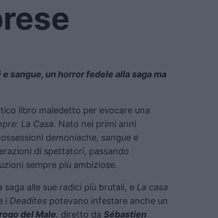
prese
i e sangue, un horror fedele alla saga ma
ntico libro maledetto per evocare una
empre:
La Casa
. Nato nei primi anni
 possessioni demoniache, sangue e
razioni di spettatori, passando
duzioni sempre più ambiziose.
 saga alle sue radici più brutali, e
La casa
e i
Deadites
potevano infestare anche un
l rogo del Male
,
diretto da
Sébastien