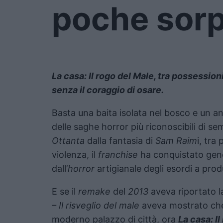
poche sor
La casa: Il rogo del Male, tra possession
senza il coraggio di osare.
Basta una baita isolata nel bosco e un a
delle saghe horror più riconoscibili di s
Ottanta
dalla fantasia di
Sam Raim
i, tra
violenza, il
franchise
ha conquistato gene
dall’
horror
artigianale degli esordi a pro
E se il
remake
del
2013
aveva riportato la
– Il risveglio del male
aveva mostrato ch
moderno palazzo di città, ora
La casa: I