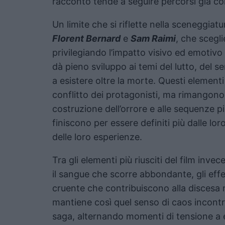
racconto tende a seguire percorsi già co
Un limite che si riflette nella sceneggiatu
Florent Bernard
e
Sam Raimi
, che scegli
privilegiando l’impatto visivo ed emotivo 
dà pieno sviluppo ai temi del lutto, del 
a esistere oltre la morte. Questi element
conflitto dei protagonisti, ma rimangono
costruzione dell’orrore e alle sequenze p
finiscono per essere definiti più dalle lo
delle loro esperienze.
Tra gli elementi più riusciti del film invece
il sangue che scorre abbondante, gli effe
cruente che contribuiscono alla discesa ne
mantiene così quel senso di caos incontr
saga, alternando momenti di tensione a e