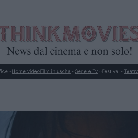
fice
Home video
Film in uscita
Serie e Tv
Festival
Teatr