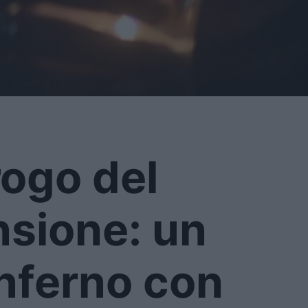
 rogo del
nsione: un
’inferno con