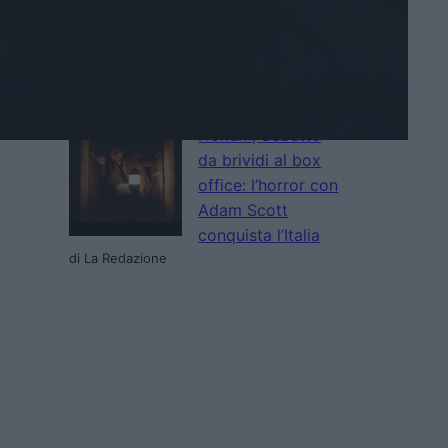
nuovo trailer e
poster del film al
cinema a
settembre
di La Redazione
Hokum, debutto
da brividi al box
office: l’horror con
Adam Scott
conquista l’Italia
di La Redazione