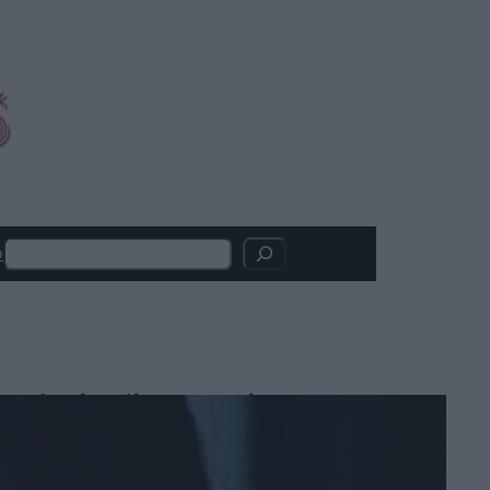
Search
o
Articoli recenti
Madden: il film con