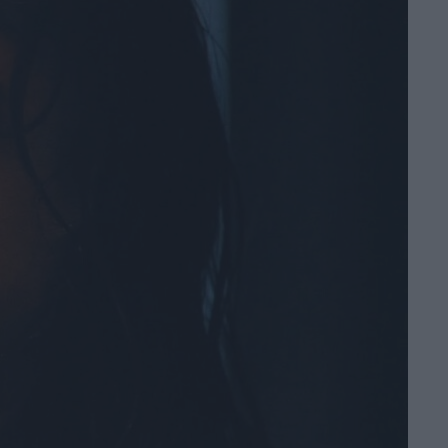
Nicolas Cage e
Christian Bale
arriva su Prime
Video
di Emanuela Giuliani
Primetime: il trailer
svela Robert
Pattinson nel
thriller su To Catch
a Predator
di Emanuela Giuliani
Il CEO di Warner
Bros. Discovery
esalta Superman:
Man of Tomorrow:
“Immagini
fantastiche”
di Emanuela Giuliani
Coyote vs Acme: il