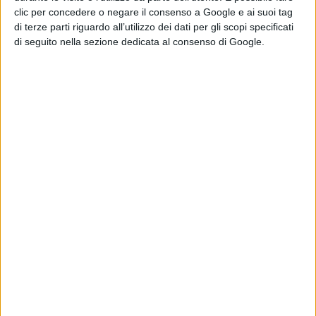
clic per concedere o negare il consenso a Google e ai suoi tag
Pubblicato
Novembre 7, 2019
in
di terze parti riguardo all’utilizzo dei dati per gli scopi specificati
di seguito nella sezione dedicata al consenso di Google.
News cinema e film
da
La Redazione
Tag:
Articoli recenti
Normal: il trailer e
il poster del
nuovo film di Ben
Wheatley
di La Redazione
Godzilla Minus
Zero: il re dei
mostri torna nel