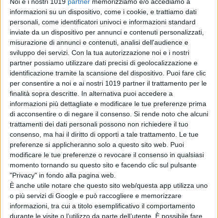
Noi e i nostri 1019
partner
memorizziamo e/o accediamo a
routine. La soluzione sarà un gesto
informazioni su un dispositivo, come i cookie, e trattiamo dati
folle. Ma d’altronde l’amore è uno
personali, come identificatori univoci e informazioni standard
stato di piacevole follia.
inviate da un dispositivo per annunci e contenuti personalizzati,
misurazione di annunci e contenuti, analisi dell'audience e
Da un soggetto di
Gianni
sviluppo dei servizi.
Con la tua autorizzazione noi e i nostri
partner possiamo utilizzare dati precisi di geolocalizzazione e
Romoli
e
Ferzan Ozpetek
, la
identificazione tramite la scansione del dispositivo. Puoi fare clic
sceneggiatura è firmata da
Gianni
per consentire a noi e ai nostri 1019 partner il trattamento per le
Romoli
,
Silvia Ranfagni
e
Ferzan
finalità sopra descritte. In alternativa puoi accedere a
Ozpetek
. Nel cast troviamo
informazioni più dettagliate e modificare le tue preferenze prima
di acconsentire o di negare il consenso.
Si rende noto che alcuni
inoltre
Serra Yilmaz
,
Barbara
trattamenti dei dati personali possono non richiedere il tuo
Alberti
,
Sara Ciocca
,
Edoardo
consenso, ma hai il diritto di opporti a tale trattamento. Le tue
Brandi
,
Cristina Bugatty
,
Pia
preferenze si applicheranno solo a questo sito web. Puoi
Lanciotti
e
Filippo Nigro.
modificare le tue preferenze o revocare il consenso in qualsiasi
momento tornando su questo sito e facendo clic sul pulsante
"Privacy" in fondo alla pagina web.
È anche utile notare che questo sito web/questa app utilizza uno
o più servizi di Google e può raccogliere e memorizzare
informazioni, tra cui a titolo esemplificativo il comportamento
durante le visite o l’utilizzo da parte dell’utente. È possibile fare