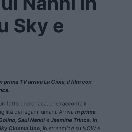
ul Nanni in
u Sky e
prima TV arriva La Gioia, il film con
nca.
un fatto di cronaca, che racconta il
gilità dei legami umani. Arriva
in prima
Golino, Saul Nanni
e
Jasmine Trinca
,
in
 Sky Cinema Uno
, in
streaming
su
NOW
e