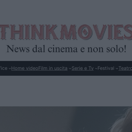
fice
Home video
Film in uscita
Serie e Tv
Festival
Teatr