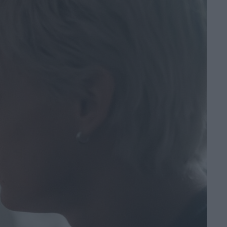
Johnson risponde
alle recensioni
negative
di Emanuela Giuliani
Beatles, il film di
Sam Mendes
prepara le riprese
ad Abbey Road
di Emanuela Giuliani
SACRIFCE
di La Redazione
L’Odissea vola
oltre il miliardo:
Nolan torna ai
vertici del box
office