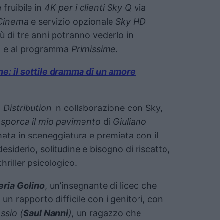
e fruibile in
4K per i clienti Sky Q
via
Cinema
e servizio opzionale
Sky HD
iù di tre anni potranno vederlo in
a
e al programma
Primissime.
ne: il sottile dramma di un amore
 Distribution
in collaborazione con Sky,
sporca il mio pavimento
di
Giuliano
mata in sceneggiatura e premiata con il
a desiderio, solitudine e bisogno di riscatto,
riller psicologico.
eria Golino
, un’insegnante di liceo che
un rapporto difficile con i genitori, con
ssio (
Saul Nanni
),
un ragazzo che