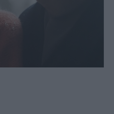
di Emanuela Giuliani
Sadie Sink parla di
Jean Grey: “Non è
una cattiva”, il
nuovo volto degli
X-Men nel MCU
di Emanuela Giuliani