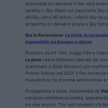
disponibile
on demand
. Il film sarà inoltr
satellite o
Sky Glass
con pacchetto
Sky 
4K/Sky Ultra HD
attivo. I clienti
Sky
da p
anteprima
on demand
grazie a
Sky Extr
Qui la Recensione:
La Gioia, la recensio
impossibile tra bisogno e abisso
Prodotto da
HT Film, Indigo Film
e
Vision
La gioia
nasce dall’opera teatrale
Se non 
Scarpinato
e
Gioia Salvatori
, poi trasfor
Premio Solinas
nel
2021
. Il film intrecci
muovendosi tra dramma sentimentale e th
Protagonista è
Gioia
, interpretata da
Val
conduce un’esistenza isolata, segnata da 
cui vive ancora. Tra i suoi studenti c’è
Ale