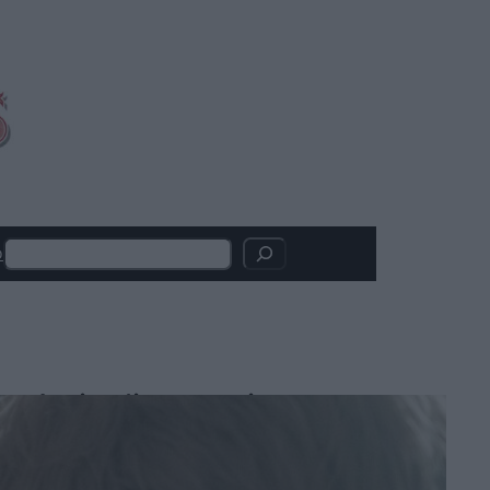
Search
o
Articoli recenti
Oceania, Dwayne