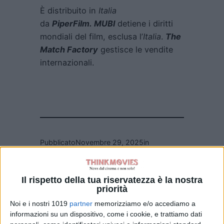
È distribuito in
Italia
da
PiperFilm. MUBI
detiene i diritti
mondiali del film, esclusa l’
Italia
.
The
Match Factory
gestisce le vendite
internazionali.
Pubblicato
Novembre 29, 2025
in
News cinema e film
da
La Redazione
Il rispetto della tua riservatezza è la nostra
priorità
Noi e i nostri 1019
partner
memorizziamo e/o accediamo a
Tag:
informazioni su un dispositivo, come i cookie, e trattiamo dati