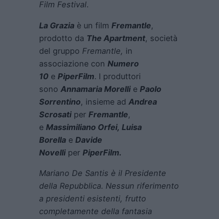
Film Festival
.
La Grazia
è un film
Fremantle
,
prodotto da
The Apartment
, società
del gruppo
Fremantle,
in
associazione con
Numero
10
e
PiperFilm
. I produttori
sono
Annamaria Morelli
e
Paolo
Sorrentino
, insieme ad
Andrea
Scrosati
per
Fremantle
,
e
Massimiliano Orfei, Luisa
Borella
e
Davide
Novelli
per
PiperFilm.
Mariano De Santis è il Presidente
della Repubblica. Nessun riferimento
a presidenti esistenti, frutto
completamente della fantasia