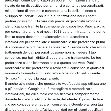
personali, come identificatori univoci e informazioni standard
Articoli recenti
inviate da un dispositivo per annunci e contenuti personalizzati,
misurazione di annunci e contenuti, analisi dell'audience e
sviluppo dei servizi.
Con la tua autorizzazione noi e i nostri
Lionsgate rilancia
partner possiamo utilizzare dati precisi di geolocalizzazione e
Leprechaun: il
identificazione tramite la scansione del dispositivo. Puoi fare clic
folletto assassino
per consentire a noi e ai nostri 1019 partner il trattamento per le
torna in un nuovo
finalità sopra descritte. In alternativa puoi accedere a
film horror
informazioni più dettagliate e modificare le tue preferenze prima
di Emanuela Giuliani
di acconsentire o di negare il consenso.
Si rende noto che alcuni
Meadow Walker e
trattamenti dei dati personali possono non richiedere il tuo
la Toyota Supra
consenso, ma hai il diritto di opporti a tale trattamento. Le tue
di Paul Walker:
preferenze si applicheranno solo a questo sito web. Puoi
“Non l’ho
modificare le tue preferenze o revocare il consenso in qualsiasi
venduta”
momento tornando su questo sito e facendo clic sul pulsante
di Emanuela Giuliani
"Privacy" in fondo alla pagina web.
Wonka 2, nessun
È anche utile notare che questo sito web/questa app utilizza uno
rinvio: la Warner
o più servizi di Google e può raccogliere e memorizzare
Bros. fa chiarezza
informazioni, tra cui a titolo esemplificativo il comportamento
sul sequel con
durante le visite o l’utilizzo da parte dell’utente. È possibile fare
Timothée
clic per concedere o negare il consenso a Google e ai suoi tag
di terze parti riguardo all’utilizzo dei dati per gli scopi specificati
Chalamet