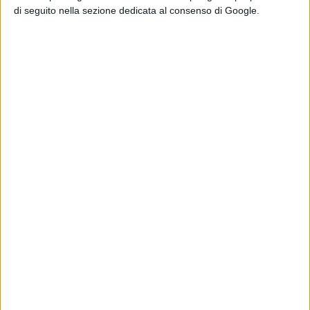
di seguito nella sezione dedicata al consenso di Google.
di Emanuela Giuliani
Venezia 83: a
Luca Guadagnino
il Cartier Glory to
the Filmmaker
2026
di La Redazione
Oceania, Dwayne
Johnson risponde
alle recensioni
negative
di Emanuela Giuliani
Chi siamo
Contatti
Privacy Policy
Cookie Policy
Emanuela Giuliani CFGLNMNL77T43L639
Disclaimer