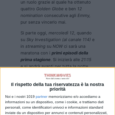
un ruolo grazie al quale ha ottenuto
quattro
Golden Globe
e ben
12
nomination
consecutive agli
Emmy,
pur senza vincerlo mai.
Si parte oggi,
mercoledì 12
, quando
su
Sky Investigation (al canale 114)
e
in
streaming
su
NOW
ci sarà una
maratona con i
primi episodi della
prima stagione
. Si inizierà alle
21:15
e si andrà avanti per tutta la notte.
Al canale
115,
poi, da
domenica 16
si
accenderà il
pop up Sky
Il rispetto della tua riservatezza è la nostra
priorità
Investigation Maratone
con gli
Noi e i nostri 1019
partner
memorizziamo e/o accediamo a
episodi di
tutte e 12 le stagioni
della
informazioni su un dispositivo, come i cookie, e trattiamo dati
serie, realizzata tra
il 1984 e il 1996.
personali, come identificatori univoci e informazioni standard
inviate da un dispositivo per annunci e contenuti personalizzati,
Sempre da stasera,
on demand
e su