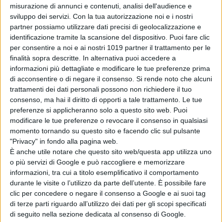
misurazione di annunci e contenuti, analisi dell'audience e
NOW
verrà reso
disponibile
l’intero
sviluppo dei servizi.
Con la tua autorizzazione noi e i nostri
boxset de “La signora in giallo”
,
serie
partner possiamo utilizzare dati precisi di geolocalizzazione e
che ha vinto due
Golden Globe
come
identificazione tramite la scansione del dispositivo. Puoi fare clic
per consentire a noi e ai nostri 1019 partner il trattamento per le
Miglior serie drammatica, nel 1984 e
finalità sopra descritte. In alternativa puoi accedere a
nel 1985.
informazioni più dettagliate e modificare le tue preferenze prima
di acconsentire o di negare il consenso.
Si rende noto che alcuni
La Redazione
trattamenti dei dati personali possono non richiedere il tuo
consenso, ma hai il diritto di opporti a tale trattamento. Le tue
preferenze si applicheranno solo a questo sito web. Puoi
modificare le tue preferenze o revocare il consenso in qualsiasi
momento tornando su questo sito e facendo clic sul pulsante
"Privacy" in fondo alla pagina web.
È anche utile notare che questo sito web/questa app utilizza uno
o più servizi di Google e può raccogliere e memorizzare
Pubblicato
Ottobre 12, 2022
in
informazioni, tra cui a titolo esemplificativo il comportamento
Serie e Tv News
durante le visite o l’utilizzo da parte dell’utente. È possibile fare
clic per concedere o negare il consenso a Google e ai suoi tag
da
La Redazione
di terze parti riguardo all’utilizzo dei dati per gli scopi specificati
di seguito nella sezione dedicata al consenso di Google.