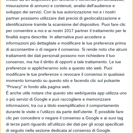
Miller
,
ha poi pagato una cauzione di
misurazione di annunci e contenuti, analisi dell'audience e
500 dollari
ed è stato rilasciato.
sviluppo dei servizi.
Con la tua autorizzazione noi e i nostri
partner possiamo utilizzare dati precisi di geolocalizzazione e
Per conoscere quindi le sorti di
Ezra
identificazione tramite la scansione del dispositivo. Puoi fare clic
Miller
non resta che attendere e
per consentire a noi e ai nostri 1017 partner il trattamento per le
come sempre vi terremo aggiornati.
finalità sopra descritte. In alternativa puoi accedere a
informazioni più dettagliate e modificare le tue preferenze prima
© Riproduzione Riservata
di acconsentire o di negare il consenso.
Si rende noto che alcuni
trattamenti dei dati personali possono non richiedere il tuo
consenso, ma hai il diritto di opporti a tale trattamento. Le tue
preferenze si applicheranno solo a questo sito web. Puoi
modificare le tue preferenze o revocare il consenso in qualsiasi
momento tornando su questo sito e facendo clic sul pulsante
"Privacy" in fondo alla pagina web.
È anche utile notare che questo sito web/questa app utilizza uno
Pubblicato
Aprile 7, 2022
in
o più servizi di Google e può raccogliere e memorizzare
informazioni, tra cui a titolo esemplificativo il comportamento
News cinema e film
durante le visite o l’utilizzo da parte dell’utente. È possibile fare
clic per concedere o negare il consenso a Google e ai suoi tag
da
Emanuela Giuliani
di terze parti riguardo all’utilizzo dei dati per gli scopi specificati
di seguito nella sezione dedicata al consenso di Google.