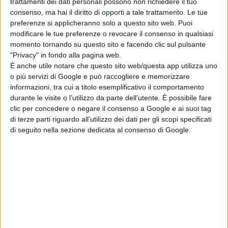
trattamenti dei dati personali possono non richiedere il tuo
che racconta di un gruppo di donne
consenso, ma hai il diritto di opporti a tale trattamento. Le tue
immigrate che lavorano tutte a
preferenze si applicheranno solo a questo sito web. Puoi
Roma, come badanti, tate o donne
modificare le tue preferenze o revocare il consenso in qualsiasi
momento tornando su questo sito e facendo clic sul pulsante
delle pulizie, ma sono accomunate
"Privacy" in fondo alla pagina web.
da un’unica grande passione: il
È anche utile notare che questo sito web/questa app utilizza uno
calcio. Ogni domenica si ritrovano
o più servizi di Google e può raccogliere e memorizzare
sul campo e danno inizio a un vero e
informazioni, tra cui a titolo esemplificativo il comportamento
durante le visite o l’utilizzo da parte dell’utente. È possibile fare
proprio torneo.
E insieme alla
clic per concedere o negare il consenso a Google e ai suoi tag
passione per il pallone, il film ci
di terze parti riguardo all’utilizzo dei dati per gli scopi specificati
racconta anche la vita privata, le
di seguito nella sezione dedicata al consenso di Google.
speranze e lo sguardo sul mondo di
queste giovani donne.
La Redazione