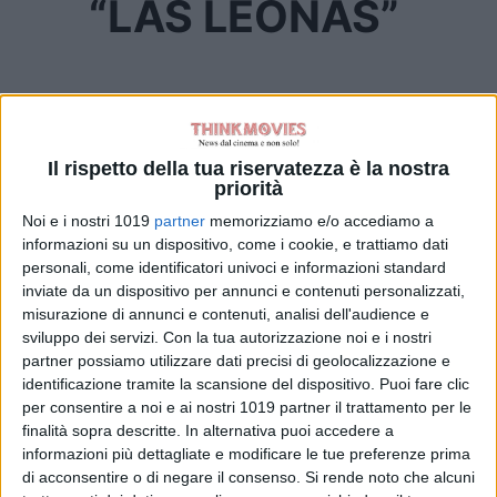
“LAS LEONAS”
“LAS LEONAS”
Data di uscita:
15 settembre 2022
Il rispetto della tua riservatezza è la nostra
priorità
Genere:
Documentario
Noi e i nostri 1019
partner
memorizziamo e/o accediamo a
informazioni su un dispositivo, come i cookie, e trattiamo dati
Nazionalità:
Italia, Argentina
personali, come identificatori univoci e informazioni standard
inviate da un dispositivo per annunci e contenuti personalizzati,
Regia:
Chiara Bondi’, Isabel Achaval
misurazione di annunci e contenuti, analisi dell'audience e
sviluppo dei servizi.
Con la tua autorizzazione noi e i nostri
Durata:
80 minuti
partner possiamo utilizzare dati precisi di geolocalizzazione e
identificazione tramite la scansione del dispositivo. Puoi fare clic
Distribuzione:
Academy Two
per consentire a noi e ai nostri 1019 partner il trattamento per le
finalità sopra descritte. In alternativa puoi accedere a
TRAMA
informazioni più dettagliate e modificare le tue preferenze prima
di acconsentire o di negare il consenso.
Si rende noto che alcuni
“LAS LEONAS”,
è un documentario