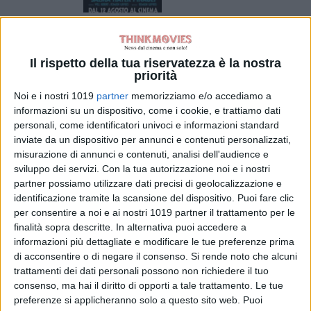
L’Odissea vola
oltre il miliardo:
Nolan torna ai
Il rispetto della tua riservatezza è la nostra
vertici del box
priorità
office
Noi e i nostri 1019
partner
memorizziamo e/o accediamo a
di Emanuela Giuliani
informazioni su un dispositivo, come i cookie, e trattiamo dati
Sadie Sink parla
personali, come identificatori univoci e informazioni standard
di Jean Grey:
inviate da un dispositivo per annunci e contenuti personalizzati,
“Non è una
misurazione di annunci e contenuti, analisi dell'audience e
cattiva”, il nuovo
sviluppo dei servizi.
Con la tua autorizzazione noi e i nostri
volto degli X-Men
partner possiamo utilizzare dati precisi di geolocalizzazione e
nel MCU
identificazione tramite la scansione del dispositivo. Puoi fare clic
di Emanuela Giuliani
per consentire a noi e ai nostri 1019 partner il trattamento per le
Il fumettista
finalità sopra descritte. In alternativa puoi accedere a
Spugna firma il
informazioni più dettagliate e modificare le tue preferenze prima
poster della 26ª
di acconsentire o di negare il consenso.
Si rende noto che alcuni
edizione del
trattamenti dei dati personali possono non richiedere il tuo
Trieste
consenso, ma hai il diritto di opporti a tale trattamento. Le tue
Science+Fiction
preferenze si applicheranno solo a questo sito web. Puoi
Festival