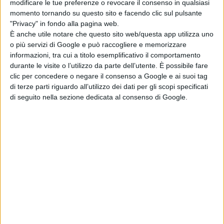
modificare le tue preferenze o revocare il consenso in qualsiasi
di La Redazione
momento tornando su questo sito e facendo clic sul pulsante
Serpenti: il trailer
"Privacy" in fondo alla pagina web.
e il poster
È anche utile notare che questo sito web/questa app utilizza uno
anticipano il film
o più servizi di Google e può raccogliere e memorizzare
con Leonardo Lidi
informazioni, tra cui a titolo esemplificativo il comportamento
e Alessandro
durante le visite o l’utilizzo da parte dell’utente. È possibile fare
Borghi
clic per concedere o negare il consenso a Google e ai suoi tag
di La Redazione
di terze parti riguardo all’utilizzo dei dati per gli scopi specificati
di seguito nella sezione dedicata al consenso di Google.
Chi siamo
Contatti
Privacy Policy
Cookie Policy
Emanuela Giuliani CFGLNMNL77T43L639
Disclaimer