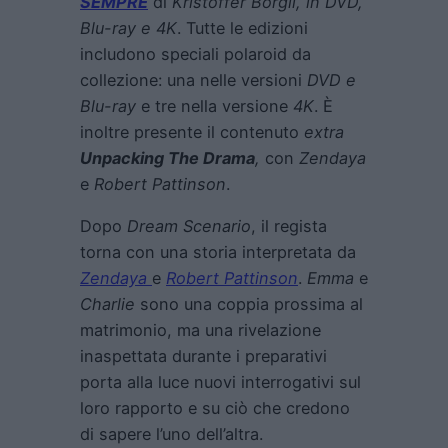
SEMPRE
di
Kristoffer Borgli
, in DVD,
Blu-ray e 4K
. Tutte le edizioni
includono speciali polaroid da
collezione: una nelle versioni
DVD e
Blu-ray
e tre nella versione
4K
. È
inoltre presente il contenuto
extra
Unpacking The Drama
,
con
Zendaya
e
Robert Pattinson
.
Dopo
Dream Scenario
, il regista
torna con una storia interpretata da
Zendaya
e
Robert Pattinson
.
Emma
e
Charlie
sono una coppia prossima al
matrimonio, ma una rivelazione
inaspettata durante i preparativi
porta alla luce nuovi interrogativi sul
loro rapporto e su ciò che credono
di sapere l’uno dell’altra.