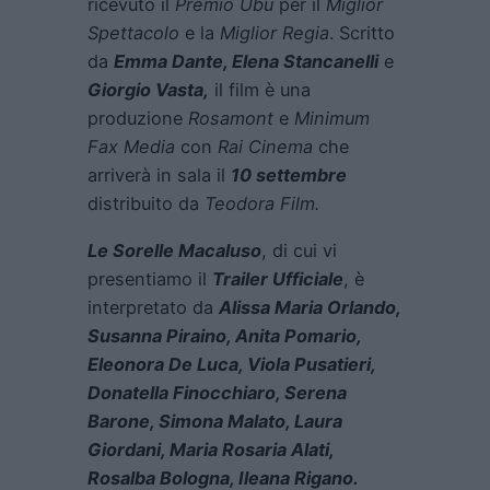
ricevuto il
Premio Ubu
per il
Miglior
Spettacolo
e la
Miglior Regia
. Scritto
da
Emma Dante, Elena Stancanelli
e
Giorgio Vasta,
il film è una
produzione
Rosamont
e
Minimum
Fax Media
con
Rai Cinema
che
arriverà in sala il
10 settembre
distribuito da
Teodora Film.
Le Sorelle Macaluso
, di cui vi
presentiamo il
Trailer Ufficiale
, è
interpretato da
Alissa Maria Orlando,
Susanna Piraino, Anita Pomario,
Eleonora De Luca, Viola Pusatieri,
Donatella Finocchiaro, Serena
Barone, Simona Malato, Laura
Giordani, Maria Rosaria Alati,
Rosalba Bologna, Ileana Rigano.