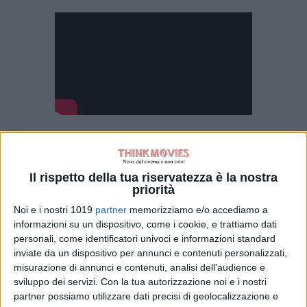
Maria, Pinuccia, Lia, Katia, Antonella
.
L’infanzia, l’età adulta e la vecchiaia
di cinque sorelle nate e cresciute in
Il rispetto della tua riservatezza è la nostra
un appartamento all’ultimo piano di
priorità
una palazzina nella periferia di
Noi e i nostri 1019
partner
memorizziamo e/o accediamo a
Palermo
. Una casa che porta i segni
informazioni su un dispositivo, come i cookie, e trattiamo dati
personali, come identificatori univoci e informazioni standard
del tempo che passa come chi ci è
inviate da un dispositivo per annunci e contenuti personalizzati,
cresciuto e chi ancora ci abita. La
misurazione di annunci e contenuti, analisi dell'audience e
storia di cinque donne, di una
sviluppo dei servizi.
Con la tua autorizzazione noi e i nostri
famiglia, di chi va via, di chi resta e
partner possiamo utilizzare dati precisi di geolocalizzazione e