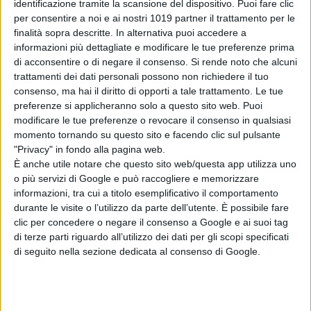
identificazione tramite la scansione del dispositivo. Puoi fare clic
di chi resiste.
per consentire a noi e ai nostri 1019 partner il trattamento per le
finalità sopra descritte. In alternativa puoi accedere a
informazioni più dettagliate e modificare le tue preferenze prima
di acconsentire o di negare il consenso.
Si rende noto che alcuni
trattamenti dei dati personali possono non richiedere il tuo
consenso, ma hai il diritto di opporti a tale trattamento. Le tue
preferenze si applicheranno solo a questo sito web. Puoi
modificare le tue preferenze o revocare il consenso in qualsiasi
momento tornando su questo sito e facendo clic sul pulsante
Pubblicato
Agosto 11, 2020
in
"Privacy" in fondo alla pagina web.
È anche utile notare che questo sito web/questa app utilizza uno
News cinema e film
o più servizi di Google e può raccogliere e memorizzare
informazioni, tra cui a titolo esemplificativo il comportamento
da
La Redazione
durante le visite o l’utilizzo da parte dell’utente. È possibile fare
clic per concedere o negare il consenso a Google e ai suoi tag
Tag:
di terze parti riguardo all’utilizzo dei dati per gli scopi specificati
di seguito nella sezione dedicata al consenso di Google.
Articoli recenti