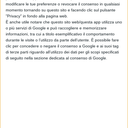
modificare le tue preferenze o revocare il consenso in qualsiasi
susseguirsi sul set del film,
momento tornando su questo sito e facendo clic sul pulsante
trascinando Anthony in un baratro di
"Privacy" in fondo alla pagina web.
follia. Scena dopo scena, il
È anche utile notare che questo sito web/questa app utilizza uno
comportamento dell’uomo si fa
o più servizi di Google e può raccogliere e memorizzare
informazioni, tra cui a titolo esemplificativo il comportamento
sempre più sinistro, rendendolo una
durante le visite o l’utilizzo da parte dell’utente. È possibile fare
pericolosa minaccia persino per sua
clic per concedere o negare il consenso a Google e ai suoi tag
figlia.
di terze parti riguardo all’utilizzo dei dati per gli scopi specificati
di seguito nella sezione dedicata al consenso di Google.
Quale terrificante mistero aleggia sul
set del film e sui suoi
protagonisti? Quale oscuro segreto
si cela nel passato di Anthony? Ma
soprattutto, potrebbe esserci un
demone che vuole impossessarsi di
lui?