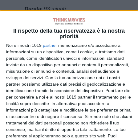
Durata:
93 minuti
Distribuzione:
Eagle Pictures
Il rispetto della tua riservatezza è la nostra
TRAMA
priorità
Noi e i nostri 1019
partner
memorizziamo e/o accediamo a
In
L’ESORCISMO – ULTIMO ATTO
informazioni su un dispositivo, come i cookie, e trattiamo dati
Anthony Miller (Russell Crowe)
è un
personali, come identificatori univoci e informazioni standard
attore ormai alla deriva, tormentato
inviate da un dispositivo per annunci e contenuti personalizzati,
misurazione di annunci e contenuti, analisi dell'audience e
dai demoni del suo passato. Quando
sviluppo dei servizi.
Con la tua autorizzazione noi e i nostri
finalmente ottiene un ruolo da
partner possiamo utilizzare dati precisi di geolocalizzazione e
protagonista in un film horror sugli
identificazione tramite la scansione del dispositivo. Puoi fare clic
esorcismi, Anthony sembra
per consentire a noi e ai nostri 1019 partner il trattamento per le
riprendere contatto con la realtà,
finalità sopra descritte. In alternativa puoi accedere a
informazioni più dettagliate e modificare le tue preferenze prima
ricucendo persino il rapporto
di acconsentire o di negare il consenso.
Si rende noto che alcuni
complesso con sua figlia
trattamenti dei dati personali possono non richiedere il tuo
adolescente. Durante le riprese,
consenso, ma hai il diritto di opporti a tale trattamento. Le tue
però, inquietanti fenomeni iniziano a
preferenze si applicheranno solo a questo sito web. Puoi