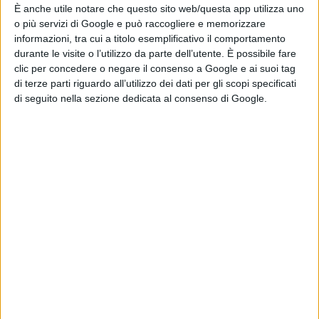
È anche utile notare che questo sito web/questa app utilizza uno
Chi siamo
Contatti
Privacy Policy
Cookie Policy
o più servizi di Google e può raccogliere e memorizzare
Emanuela Giuliani CFGLNMNL77T43L639
Disclaimer
informazioni, tra cui a titolo esemplificativo il comportamento
durante le visite o l’utilizzo da parte dell’utente. È possibile fare
clic per concedere o negare il consenso a Google e ai suoi tag
di terze parti riguardo all’utilizzo dei dati per gli scopi specificati
di seguito nella sezione dedicata al consenso di Google.