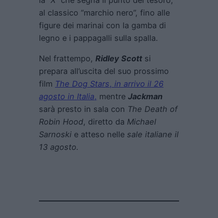
la
“X”
che segna il punto del tesoro,
al classico “marchio nero”, fino alle
figure dei marinai con la gamba di
legno e i pappagalli sulla spalla.
Nel frattempo,
Ridley Scott
si
prepara all’uscita del suo prossimo
film
The Dog Stars
,
in arrivo il 26
agosto in Italia
,
mentre
Jackman
sarà presto in sala con
The Death of
Robin Hood
, diretto da
Michael
Sarnoski
e atteso nelle
sale italiane il
13 agosto.