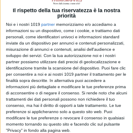
di Emanuela Giuliani
Il rispetto della tua riservatezza è la nostra
priorità
Beatles, il film di
Sam Mendes
Noi e i nostri 1019
partner
memorizziamo e/o accediamo a
prepara le riprese
informazioni su un dispositivo, come i cookie, e trattiamo dati
ad Abbey Road
personali, come identificatori univoci e informazioni standard
di Emanuela Giuliani
inviate da un dispositivo per annunci e contenuti personalizzati,
misurazione di annunci e contenuti, analisi dell'audience e
SACRIFCE
sviluppo dei servizi.
Con la tua autorizzazione noi e i nostri
di La Redazione
partner possiamo utilizzare dati precisi di geolocalizzazione e
identificazione tramite la scansione del dispositivo. Puoi fare clic
per consentire a noi e ai nostri 1019 partner il trattamento per le
finalità sopra descritte. In alternativa puoi accedere a
L’Odissea vola
informazioni più dettagliate e modificare le tue preferenze prima
oltre il miliardo:
di acconsentire o di negare il consenso.
Si rende noto che alcuni
trattamenti dei dati personali possono non richiedere il tuo
Nolan torna ai
consenso, ma hai il diritto di opporti a tale trattamento. Le tue
vertici del box
preferenze si applicheranno solo a questo sito web. Puoi
office
modificare le tue preferenze o revocare il consenso in qualsiasi
di Emanuela Giuliani
momento tornando su questo sito e facendo clic sul pulsante
"Privacy" in fondo alla pagina web.