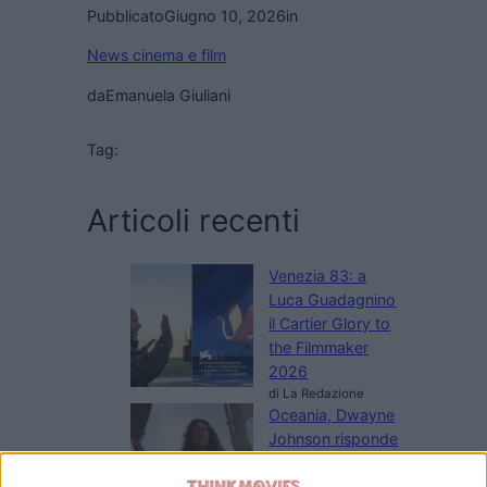
Pubblicato
Giugno 10, 2026
in
News cinema e film
da
Emanuela Giuliani
Tag:
Articoli recenti
Venezia 83: a
Luca Guadagnino
il Cartier Glory to
the Filmmaker
2026
di La Redazione
Oceania, Dwayne
Johnson risponde
alle recensioni
negative