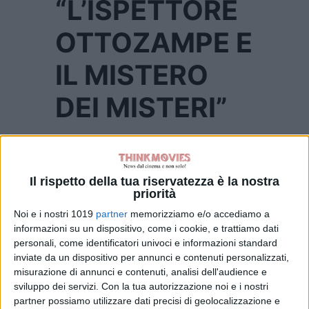
“L’ISPETTORE
OTTOZAMPE E
IL MISTERO
DEI MISTERI”
“L’ISPETTORE OTTOZAMPE E IL
Il rispetto della tua riservatezza è la nostra
MISTERO DEI MISTERI”
priorità
Data di uscita:
31 dicembre 2022
Noi e i nostri 1019
partner
memorizziamo e/o accediamo a
informazioni su un dispositivo, come i cookie, e trattiamo dati
Genere:
Animazione
personali, come identificatori univoci e informazioni standard
inviate da un dispositivo per annunci e contenuti personalizzati,
Nazionalità:
Spagna
misurazione di annunci e contenuti, analisi dell'audience e
sviluppo dei servizi.
Con la tua autorizzazione noi e i nostri
Regia:
Julio Soto Gurpide
partner possiamo utilizzare dati precisi di geolocalizzazione e