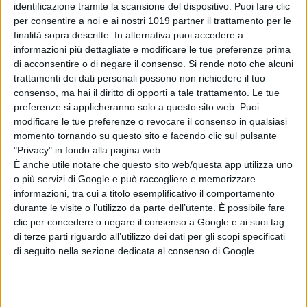
identificazione tramite la scansione del dispositivo. Puoi fare clic
Cast:
Ronny Chieng
per consentire a noi e ai nostri 1019 partner il trattamento per le
finalità sopra descritte. In alternativa puoi accedere a
Durata:
88 minuti
informazioni più dettagliate e modificare le tue preferenze prima
di acconsentire o di negare il consenso.
Si rende noto che alcuni
Distribuzione:
Eagle Pictures
trattamenti dei dati personali possono non richiedere il tuo
consenso, ma hai il diritto di opporti a tale trattamento. Le tue
TRAMA
preferenze si applicheranno solo a questo sito web. Puoi
modificare le tue preferenze o revocare il consenso in qualsiasi
Ne
“L’ISPETTORE OTTOZAMPE E IL
momento tornando su questo sito e facendo clic sul pulsante
"Privacy" in fondo alla pagina web.
MISTERO DEI MISTERI”
l’ispettore
È anche utile notare che questo sito web/questa app utilizza uno
Ottozampe è un simpatico ma goffo
o più servizi di Google e può raccogliere e memorizzare
ragnetto, che risolve molti casi, ma
informazioni, tra cui a titolo esemplificativo il comportamento
combina sempre guai! Dopo essere
durante le visite o l’utilizzo da parte dell’utente. È possibile fare
clic per concedere o negare il consenso a Google e ai suoi tag
stato espulso dalla Polizia per aver
di terze parti riguardo all’utilizzo dei dati per gli scopi specificati
distrutto un edifico, l’ispettore
di seguito nella sezione dedicata al consenso di Google.
Ottozampe decide di prendersi una
lunga e meritata vacanza e si
imbarca su un aereo di lusso diretto