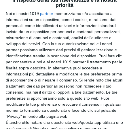
priorità
Anime Factory
a
condizioni
esclusive
, direttamente in sala.
Noi e i nostri 1019
partner
memorizziamo e/o accediamo a
informazioni su un dispositivo, come i cookie, e trattiamo dati
Anime Factory
,
AnimeClick
,
Anime
personali, come identificatori univoci e informazioni standard
inviate da un dispositivo per annunci e contenuti personalizzati,
Tea Time
e
Monkey Milano
per la
misurazione di annunci e contenuti, analisi dell'audience e
prima volta tutti insieme con la
sviluppo dei servizi.
Con la tua autorizzazione noi e i nostri
volontà di soddisfare le richieste del
partner possiamo utilizzare dati precisi di geolocalizzazione e
fandom e di approfondire tematiche
identificazione tramite la scansione del dispositivo. Puoi fare clic
per consentire a noi e ai nostri 1019 partner il trattamento per le
della cultura anime e specifiche del
finalità sopra descritte. In alternativa puoi accedere a
film, creeranno un’esperienza unica
informazioni più dettagliate e modificare le tue preferenze prima
nel suo genere e decisamente
di acconsentire o di negare il consenso.
Si rende noto che alcuni
indimenticabile. Ai fan non resta
trattamenti dei dati personali possono non richiedere il tuo
consenso, ma hai il diritto di opporti a tale trattamento. Le tue
quindi che assicurarsi il proprio
preferenze si applicheranno solo a questo sito web. Puoi
posto, scegliendo il biglietto base o
modificare le tue preferenze o revocare il consenso in qualsiasi
il proprio
tier
preferito, acquistando
momento tornando su questo sito e facendo clic sul pulsante
il biglietto
"Privacy" in fondo alla pagina web.
qui:
https://monkeymilano.com/cine
È anche utile notare che questo sito web/questa app utilizza uno
o più servizi di Google e può raccogliere e memorizzare