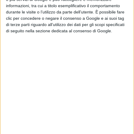
ma/
informazioni, tra cui a titolo esemplificativo il comportamento
durante le visite o l’utilizzo da parte dell’utente. È possibile fare
Il club di musica per fiati della scuola
clic per concedere o negare il consenso a Google e ai suoi tag
superiore
Kitauji
si prepara per un
di terze parti riguardo all’utilizzo dei dati per gli scopi specificati
nuovo concorso, con l’obiettivo di
di seguito nella sezione dedicata al consenso di Google.
conquistare l’oro. Per
Mizore
e
Nozomi,
ormai al terzo anno, sarà
l’ultima volta. Il brano a piacere
selezionato per l’occasione è “
Liz e
l’uccellino azzurro
”
.
Nell’omonima
fiaba, un uccellino assume le
sembianze di una fanciulla che si
lega profondamente a
Liz
, la quale
infine lo esorta a volare via libero.
L’introversa
Mizore
si riconosce in
Liz
, ma non ne comprende i
sentimenti: la giovane è fortemente
attaccata a
Nozomi,
sua unica amica,