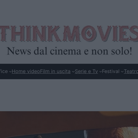
fice
Home video
Film in uscita
Serie e Tv
Festival
Teatr