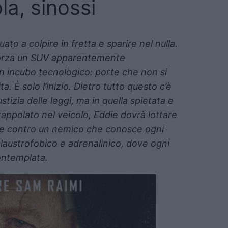
la, sinossi
uato a colpire in fretta e sparire nel nulla.
 forza un SUV apparentemente
un incubo tecnologico: porte che non si
a. È solo l’inizio.
Dietro tutto questo c’è
tizia delle leggi, ma in quella spietata e
rappolato nel veicolo, Eddie dovrà lottare
, e contro un nemico che conosce ogni
claustrofobico e adrenalinico, dove ogni
ontemplata.