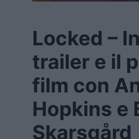
Locked – In
trailer e il
film con A
Hopkins e B
Skarsgård