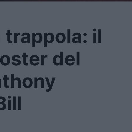
 trappola: il
 poster del
nthony
ill