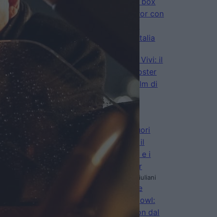
da brividi al box
office: l’horror con
Adam Scott
conquista l’Italia
di La Redazione
La Città dei Vivi: il
trailer e il poster
del nuovo film di
Edoardo
Gabbriellini
di La Redazione
Insidious: Fuori
dall’Altrove, il
trailer finale e i
nuovi poster
di Emanuela Giuliani
La colazione
magica di Howl:
uova e bacon dal