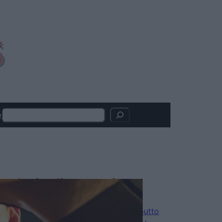
Search
o
Articoli recenti
Hokum, debutto