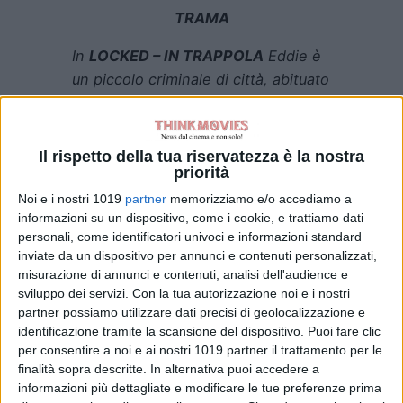
TRAMA
In
LOCKED – IN TRAPPOLA
Eddie è
un piccolo criminale di città, abituato
a colpire in fretta e sparire nel nulla.
Ma stavolta sbaglia bersaglio.
Quando forza un SUV
Il rispetto della tua riservatezza è la nostra
priorità
apparentemente abbandonato, si
ritrova intrappolato in un incubo
Noi e i nostri 1019
partner
memorizziamo e/o accediamo a
informazioni su un dispositivo, come i cookie, e trattiamo dati
tecnologico: porte che non si
personali, come identificatori univoci e informazioni standard
aprono, vetri blindati, nessuna via di
inviate da un dispositivo per annunci e contenuti personalizzati,
uscita. È solo l’inizio. Dietro tutto
misurazione di annunci e contenuti, analisi dell'audience e
questo c’è William, un uomo che non
sviluppo dei servizi.
Con la tua autorizzazione noi e i nostri
crede nella giustizia delle leggi, ma
partner possiamo utilizzare dati precisi di geolocalizzazione e
identificazione tramite la scansione del dispositivo. Puoi fare clic
in quella spietata e personale che si
per consentire a noi e ai nostri 1019 partner il trattamento per le
esercita nell’ombra. Intrappolato nel
finalità sopra descritte. In alternativa puoi accedere a
veicolo, Eddie dovrà lottare contro il
informazioni più dettagliate e modificare le tue preferenze prima