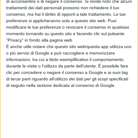
tempo, contro i propri demoni, e
di acconsentire o di negare il consenso.
Si rende noto che alcuni
trattamenti dei dati personali possono non richiedere il tuo
contro un nemico che conosce ogni
consenso, ma hai il diritto di opporti a tale trattamento. Le tue
sua mossa. Un thriller ad alta
preferenze si applicheranno solo a questo sito web. Puoi
tensione, claustrofobico e
modificare le tue preferenze o revocare il consenso in qualsiasi
adrenalinico, dove ogni secondo
momento tornando su questo sito e facendo clic sul pulsante
"Privacy" in fondo alla pagina web.
conta e la redenzione non è
È anche utile notare che questo sito web/questa app utilizza uno
contemplata.
o più servizi di Google e può raccogliere e memorizzare
informazioni, tra cui a titolo esemplificativo il comportamento
durante le visite o l’utilizzo da parte dell’utente. È possibile fare
clic per concedere o negare il consenso a Google e ai suoi tag
di terze parti riguardo all’utilizzo dei dati per gli scopi specificati
di seguito nella sezione dedicata al consenso di Google.
Pubblicato
Luglio 27, 2025
in
Schede Film
da
La Redazione
Tag: