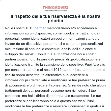
vagabondi, Papa Paolo V decide di
commissionare a un agente segreto
del Vaticano una vera e propria
Il rispetto della tua riservatezza è la nostra
priorità
indagine, per decidere se
concedere la grazia che il pittore
Noi e i nostri 1019
partner
memorizziamo e/o accediamo a
informazioni su un dispositivo, come i cookie, e trattiamo dati
chiedeva dopo la sentenza di
personali, come identificatori univoci e informazioni standard
condanna a morte per aver ucciso in
inviate da un dispositivo per annunci e contenuti personalizzati,
duello un suo rivale in amore. Così
misurazione di annunci e contenuti, analisi dell'audience e
l’Ombra, questo il nome
sviluppo dei servizi.
Con la tua autorizzazione noi e i nostri
partner possiamo utilizzare dati precisi di geolocalizzazione e
dell’investigatore, avvia le sue
identificazione tramite la scansione del dispositivo. Puoi fare clic
attività di inchiesta e spionaggio per
per consentire a noi e ai nostri 1019 partner il trattamento per le
indagare sul pittore che – con la sua
finalità sopra descritte. In alternativa puoi accedere a
vita e con la sua arte – affascina,
informazioni più dettagliate e modificare le tue preferenze prima
sconvolge, sovverte. Un’Ombra che
di acconsentire o di negare il consenso.
Si rende noto che alcuni
trattamenti dei dati personali possono non richiedere il tuo
avrà nelle sue mani potere assoluto,
consenso, ma hai il diritto di opporti a tale trattamento. Le tue
di vita o di morte, sul destino di un
preferenze si applicheranno solo a questo sito web. Puoi
genio.
modificare le tue preferenze o revocare il consenso in qualsiasi