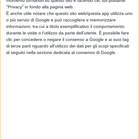
momento tornando su questo sito e facendo clic sul pulsante
© Riproduzione Riservata
"Privacy" in fondo alla pagina web.
È anche utile notare che questo sito web/questa app utilizza uno
o più servizi di Google e può raccogliere e memorizzare
informazioni, tra cui a titolo esemplificativo il comportamento
durante le visite o l’utilizzo da parte dell’utente. È possibile fare
clic per concedere o negare il consenso a Google e ai suoi tag
di terze parti riguardo all’utilizzo dei dati per gli scopi specificati
di seguito nella sezione dedicata al consenso di Google.
Pubblicato
Novembre 2, 2022
in
News cinema e film
da
Emanuela Giuliani
Tag:
Articoli recenti
One Night Only: il
regista