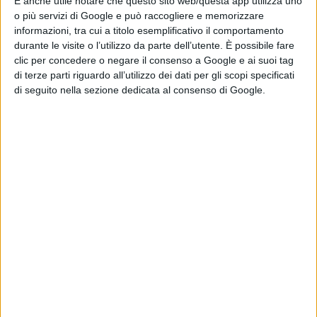
È anche utile notare che questo sito web/questa app utilizza uno
Festival
o più servizi di Google e può raccogliere e memorizzare
di La Redazione
informazioni, tra cui a titolo esemplificativo il comportamento
Paramount-
durante le visite o l’utilizzo da parte dell’utente. È possibile fare
Warner Bros.: il
clic per concedere o negare il consenso a Google e ai suoi tag
Regno Unito dà il
di terze parti riguardo all’utilizzo dei dati per gli scopi specificati
via libera
di seguito nella sezione dedicata al consenso di Google.
all’operazione
di Emanuela Giuliani
James Gunn
smentisce i rumor:
The Batman 2 e
The Batman 3
non saranno girati
insieme
di Emanuela Giuliani
Chi siamo
Contatti
Privacy Policy
Cookie Policy
Emanuela Giuliani CFGLNMNL77T43L639
Disclaimer