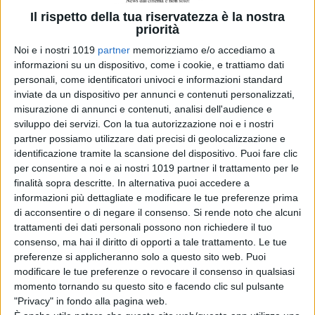
Il rispetto della tua riservatezza è la nostra
Articoli recenti
priorità
Noi e i nostri 1019
partner
memorizziamo e/o accediamo a
informazioni su un dispositivo, come i cookie, e trattiamo dati
Lionsgate
personali, come identificatori univoci e informazioni standard
prepara il sequel
inviate da un dispositivo per annunci e contenuti personalizzati,
di Michael: riprese
misurazione di annunci e contenuti, analisi dell'audience e
al via tra fine
sviluppo dei servizi.
Con la tua autorizzazione noi e i nostri
2026 e inizio
partner possiamo utilizzare dati precisi di geolocalizzazione e
2027
identificazione tramite la scansione del dispositivo. Puoi fare clic
di Emanuela Giuliani
per consentire a noi e ai nostri 1019 partner il trattamento per le
Il sequel di
finalità sopra descritte. In alternativa puoi accedere a
Jurassic World
informazioni più dettagliate e modificare le tue preferenze prima
Rebirth perde il
di acconsentire o di negare il consenso.
Si rende noto che alcuni
regista Gareth
trattamenti dei dati personali possono non richiedere il tuo
Edwards
consenso, ma hai il diritto di opporti a tale trattamento. Le tue
di Emanuela Giuliani
preferenze si applicheranno solo a questo sito web. Puoi
L’Estranea di
modificare le tue preferenze o revocare il consenso in qualsiasi
Paolo Strippoli
momento tornando su questo sito e facendo clic sul pulsante
sarà in concorso
"Privacy" in fondo alla pagina web.
al Toronto Film