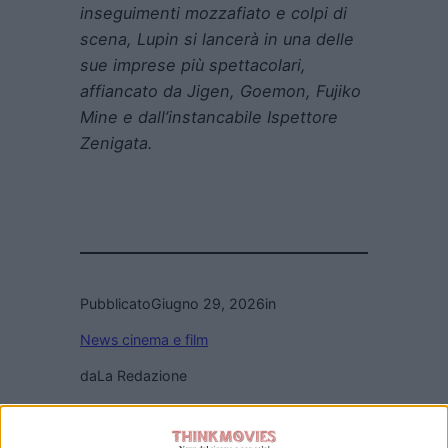
inseguimenti mozzafiato e colpi di
scena, Lupin si lancerà in una delle
sue imprese più spettacolari,
affiancato da Jigen, Goemon, Fujiko
Mine e dall’instancabile Ispettore
Zenigata.
Pubblicato
Giugno 29, 2026
in
News cinema e film
da
La Redazione
Tag: