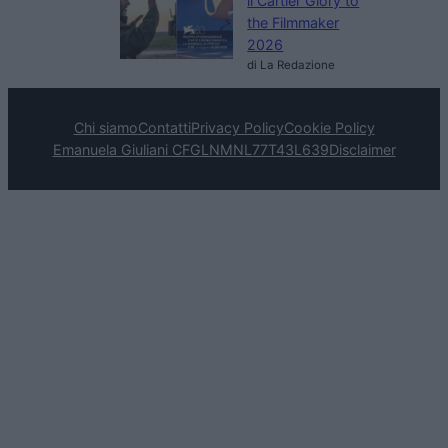
il Cartier Glory to
the Filmmaker
2026
di La Redazione
Chi siamo
Contatti
Privacy Policy
Cookie Policy
Emanuela Giuliani CFGLNMNL77T43L639
Disclaimer