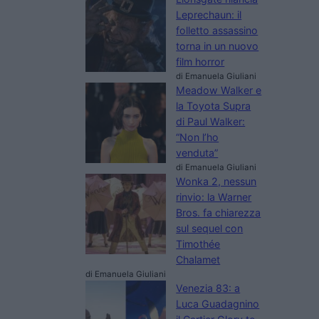
Leprechaun: il
folletto assassino
torna in un nuovo
film horror
di Emanuela Giuliani
Meadow Walker e
la Toyota Supra
di Paul Walker:
“Non l’ho
venduta”
di Emanuela Giuliani
Wonka 2, nessun
rinvio: la Warner
Bros. fa chiarezza
sul sequel con
Timothée
Chalamet
di Emanuela Giuliani
Venezia 83: a
Luca Guadagnino