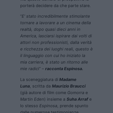
porterà decidere da che parte stare.
“
E’ stato incredibilmente stimolante
tornare a lavorare a un cinema della
realtà, dopo quasi dieci anni in
America, lasciarsi ispirare dai volti di
attori non professionisti, dalla verità
e ricchezza dei luoghi reali, questo è
il linguaggio con cui ho iniziato la
mia carriera, è stato un ritorno alle
mie radic
i” –
racconta Espinosa.
La sceneggiatura di
Madame
Luna
, scritta da
Maurizio Braucci
(già autore di film come
Gomorra
e
Martin Eden
) insieme a
Suha Arraf
e
lo stesso
Espinosa
, prende spunto
dalle numerose testimonianze