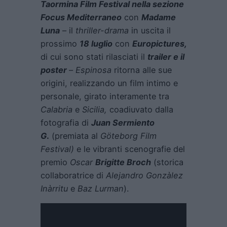
Taormina Film Festival nella sezione
Focus Mediterraneo
con
Madame
Luna
– il
thriller-drama
in uscita il
prossimo
18 luglio
con
Europictures,
di cui sono stati rilasciati il
trailer e il
poster
–
Espinosa
ritorna alle sue
origini, realizzando un film intimo e
personale, girato interamente tra
Calabria
e
Sicilia,
coadiuvato dalla
fotografia di
Juan Sermiento
G
.
(premiata al
Göteborg Film
Festival)
e le vibranti scenografie del
premio
Oscar
Brigitte Broch
(storica
collaboratrice di
Alejandro Gonzàlez
Inàrritu
e
Baz Lurman
).