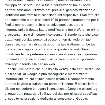
pubblico a riflettere: anche gli eroi
sviluppo dei servizi.
Con la tua autorizzazione noi e i nostri
partner possiamo utilizzare dati precisi di geolocalizzazione e
devono fare i conti con la
identificazione tramite la scansione del dispositivo. Puoi fare clic
complessità del mondo reale.
per consentire a noi e ai nostri 1019 partner il trattamento per le
finalità sopra descritte. In alternativa puoi accedere a
© Riproduzione Riservata
informazioni più dettagliate e modificare le tue preferenze prima
di acconsentire o di negare il consenso.
Si rende noto che alcuni
Emanuela Giuliani
trattamenti dei dati personali possono non richiedere il tuo
consenso, ma hai il diritto di opporti a tale trattamento. Le tue
preferenze si applicheranno solo a questo sito web. Puoi
modificare le tue preferenze o revocare il consenso in qualsiasi
momento tornando su questo sito e facendo clic sul pulsante
"Privacy" in fondo alla pagina web.
È anche utile notare che questo sito web/questa app utilizza uno
o più servizi di Google e può raccogliere e memorizzare
Pubblicato
Marzo 8, 2024
in
informazioni, tra cui a titolo esemplificativo il comportamento
Approfondimenti
durante le visite o l’utilizzo da parte dell’utente. È possibile fare
clic per concedere o negare il consenso a Google e ai suoi tag
da
La Redazione
di terze parti riguardo all’utilizzo dei dati per gli scopi specificati
di seguito nella sezione dedicata al consenso di Google.
Tag: