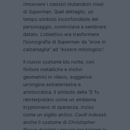
rimuovere i classici mutandoni rossi
di
Superman.
Quel dettaglio, un
tempo simbolo inconfondibile del
personaggio, cominciava a sembrare
datato. L’obiettivo era trasformare
l’iconografia di Superman da
“eroe in
calzamaglia”
ad
“essere mitologico”.
Il nuovo costume blu notte, con
finiture metalliche e motivi
geometrici in rilievo, suggeriva
un’origine extraterrestre e
aristocratica. Il simbolo della ‘S’ fu
reinterpretato come un emblema
kryptoniano
di speranza, inciso
come un sigillo antico.
Cavill
indossò
anche il costume di
Christopher
Reeve
durante i provini per testare la