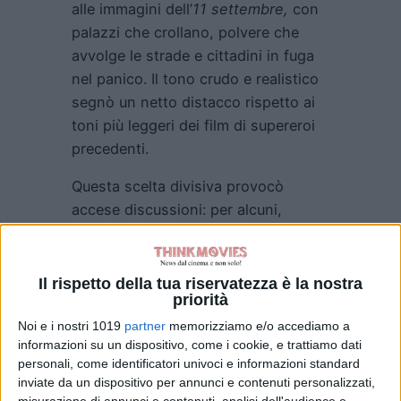
alle immagini dell’
11 settembre,
con
palazzi che crollano, polvere che
avvolge le strade e cittadini in fuga
nel panico. Il tono crudo e realistico
segnò un netto distacco rispetto ai
toni più leggeri dei film di supereroi
precedenti.
Questa scelta divisiva provocò
accese discussioni: per alcuni,
rappresentava un
Superman
più
umano e vulnerabile, alle prese con
l’impossibilità di salvare tutti. Per
Il rispetto della tua riservatezza è la nostra
priorità
altri, era una rappresentazione
eccessivamente cinica e devastante
Noi e i nostri 1019
partner
memorizziamo e/o accediamo a
informazioni su un dispositivo, come i cookie, e trattiamo dati
di un eroe da sempre simbolo di
personali, come identificatori univoci e informazioni standard
speranza, ma in un’epoca
post-11
inviate da un dispositivo per annunci e contenuti personalizzati,
settembre
,
Snyder
volle portare il
misurazione di annunci e contenuti, analisi dell'audience e