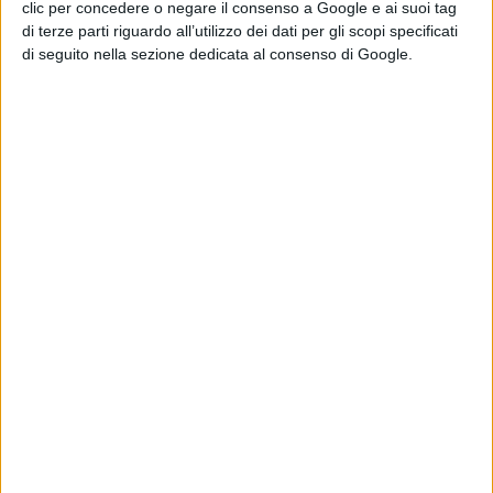
clic per concedere o negare il consenso a Google e ai suoi tag
Marcel
diventa in breve tempo una
di terze parti riguardo all’utilizzo dei dati per gli scopi specificati
vera e propria star e si riaccende in
di seguito nella sezione dedicata al consenso di Google.
lui la speranza di ritrovare la famiglia
perduta grazie al mondo della rete
digitale.
La Redazione
Pubblicato
Dicembre 23, 2022
in
News cinema e film
da
La Redazione
Tag: