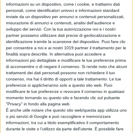
racchiude un enorme senso di
informazioni su un dispositivo, come i cookie, e trattiamo dati
personali, come identificatori univoci e informazioni standard
meraviglia.
inviate da un dispositivo per annunci e contenuti personalizzati,
misurazione di annunci e contenuti, analisi dell'audience e
Marcel
è un’adorabile conchiglia alta
sviluppo dei servizi.
Con la tua autorizzazione noi e i nostri
poco più di due centimetri, con un
partner possiamo utilizzare dati precisi di geolocalizzazione e
grande occhio e scarpe da
identificazione tramite la scansione del dispositivo. Puoi fare clic
ginnastica. Vive un’esistenza allegra
per consentire a noi e ai nostri 1019 partner il trattamento per le
finalità sopra descritte. In alternativa puoi accedere a
con la nonna Connie e il loro animale
informazioni più dettagliate e modificare le tue preferenze prima
domestico,
Alan
. Un tempo,
di acconsentire o di negare il consenso.
Si rende noto che alcuni
facevano parte di un’affollata
trattamenti dei dati personali possono non richiedere il tuo
comunità di molluschi; ora, sono gli
consenso, ma hai il diritto di opporti a tale trattamento. Le tue
preferenze si applicheranno solo a questo sito web. Puoi
unici sopravvissuti a una misteriosa
modificare le tue preferenze o revocare il consenso in qualsiasi
tragedia.
momento tornando su questo sito e facendo clic sul pulsante
"Privacy" in fondo alla pagina web.
Quando
Marcel
e
Connie
vengono
È anche utile notare che questo sito web/questa app utilizza uno
scoperti da un regista di
o più servizi di Google e può raccogliere e memorizzare
documentari, diventano i
informazioni, tra cui a titolo esemplificativo il comportamento
durante le visite o l’utilizzo da parte dell’utente. È possibile fare
protagonisti di un cortometraggio.