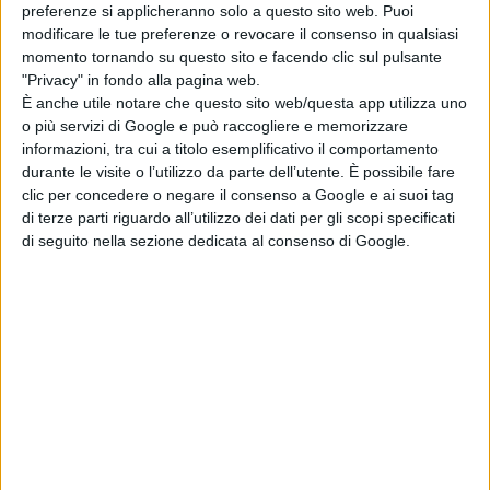
preferenze si applicheranno solo a questo sito web. Puoi
modificare le tue preferenze o revocare il consenso in qualsiasi
momento tornando su questo sito e facendo clic sul pulsante
Pubblicato
Giugno 21, 2025
in
"Privacy" in fondo alla pagina web.
È anche utile notare che questo sito web/questa app utilizza uno
Approfondimenti
o più servizi di Google e può raccogliere e memorizzare
informazioni, tra cui a titolo esemplificativo il comportamento
da
Emanuela Giuliani
durante le visite o l’utilizzo da parte dell’utente. È possibile fare
clic per concedere o negare il consenso a Google e ai suoi tag
Tag:
di terze parti riguardo all’utilizzo dei dati per gli scopi specificati
di seguito nella sezione dedicata al consenso di Google.
Articoli recenti
Normal: il trailer e
il poster del
nuovo film di Ben
Wheatley
di La Redazione
Godzilla Minus