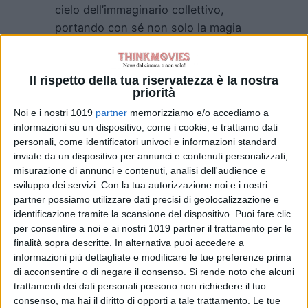
cielo dell’immaginario collettivo,
portando con sé non solo la magia
del cinema, ma il potere eterno della
narrazione: quella che è un ponte tra
Il rispetto della tua riservatezza è la nostra
generazioni, una lanterna nella notte,
priorità
una carezza sull’anima, capace di
Noi e i nostri 1019
partner
memorizziamo e/o accediamo a
trasformarci, ispirarci e
informazioni su un dispositivo, come i cookie, e trattiamo dati
accompagnarci con grazia e
personali, come identificatori univoci e informazioni standard
determinazione verso un mondo
inviate da un dispositivo per annunci e contenuti personalizzati,
migliore, più umano e più pieno di
misurazione di annunci e contenuti, analisi dell'audience e
sviluppo dei servizi.
Con la tua autorizzazione noi e i nostri
meraviglia.
partner possiamo utilizzare dati precisi di geolocalizzazione e
identificazione tramite la scansione del dispositivo. Puoi fare clic
©Riproduzione Riservata
per consentire a noi e ai nostri 1019 partner il trattamento per le
finalità sopra descritte. In alternativa puoi accedere a
Emanuela Giuliani
informazioni più dettagliate e modificare le tue preferenze prima
di acconsentire o di negare il consenso.
Si rende noto che alcuni
trattamenti dei dati personali possono non richiedere il tuo
consenso, ma hai il diritto di opporti a tale trattamento. Le tue