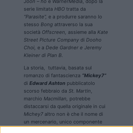
Joon – ho
e
WarnerMedia
, dopo la
serie limitata
HBO
tratta da
“Parasite”,
e a produrre saranno lo
stesso
Bong
attraverso la sua
società
Offscreen,
assieme alla
Kate
Street Picture Company
di
Dooho
Choi
,
e a
Dede Gardner
e
Jeremy
Kleiner
di
Plan B.
La storia, tuttavia, basata sul
romanzo di fantascienza
“Mickey7”
di
Edward Ashton
pubblicatolo
scorso febbraio da
St. Martin
,
marchio
Macmillan,
potrebbe
distaccarsi da quella originale in cui
Michey7
altro non è che il nome di
un mercenario, unico componente
sacrificabile di una spedizione