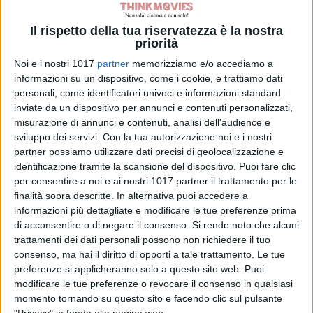
inviato a colonizzare il pianeta
ghiacciato di
Niflheim
. Una missione
Il rispetto della tua riservatezza è la nostra
priorità
suicida che, come sempre, toccherà
a
Mickey7
portare a termine e
Noi e i nostri 1017
partner
memorizziamo e/o accediamo a
informazioni su un dispositivo, come i cookie, e trattiamo dati
questo perché, in caso di morte, una
personali, come identificatori univoci e informazioni standard
copia della sua mente è stata
inviate da un dispositivo per annunci e contenuti personalizzati,
immagazzinata per poi essere
misurazione di annunci e contenuti, analisi dell'audience e
rigenerata in un corpo identico al
sviluppo dei servizi.
Con la tua autorizzazione noi e i nostri
partner possiamo utilizzare dati precisi di geolocalizzazione e
precedente. Ma nel momento in cui
identificazione tramite la scansione del dispositivo. Puoi fare clic
Mickey7
, creduto morto in missione,
per consentire a noi e ai nostri 1017 partner il trattamento per le
scoprirà la presenza di
Mickey8
tutto
finalità sopra descritte. In alternativa puoi accedere a
si complicherà.
informazioni più dettagliate e modificare le tue preferenze prima
di acconsentire o di negare il consenso.
Si rende noto che alcuni
Per quanto riguarda
Yeun
inoltre,
trattamenti dei dati personali possono non richiedere il tuo
consenso, ma hai il diritto di opporti a tale trattamento. Le tue
approderà presto sul grande
preferenze si applicheranno solo a questo sito web. Puoi
schermo nell’atteso horror di
Jordan
modificare le tue preferenze o revocare il consenso in qualsiasi
Peele “Nope”.
momento tornando su questo sito e facendo clic sul pulsante