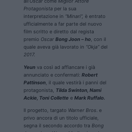
all’
Oscar
come
Miglior Attore
Protagonista
per la sua
interpretazione in
“Minari”,
è entrato
ufficialmente a far parte del nuovo
film scritto e diretto dal regista
premio
Oscar
Bong Joon – ho
, con il
quale aveva già lavorato in
“Okja”
del
2017.
Yeun
va così ad affiancare i già
annunciato e confermati:
Robert
Pattinson
, il quale vestirà i panni del
protagonista,
Tilda Swinton, Nami
Ackie, Toni Collette
e
Mark Ruffalo
.
Il progetto, targato
Warner Bros
. e
privo ancora di un titolo ufficiale,
segna il secondo accordo tra
Bong