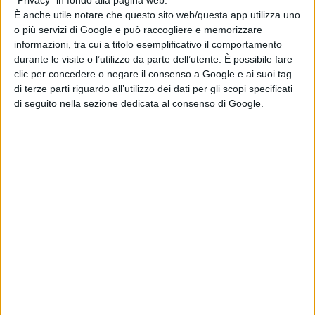
"Privacy" in fondo alla pagina web.
FONTE
DEADLINE
È anche utile notare che questo sito web/questa app utilizza uno
o più servizi di Google e può raccogliere e memorizzare
informazioni, tra cui a titolo esemplificativo il comportamento
durante le visite o l’utilizzo da parte dell’utente. È possibile fare
clic per concedere o negare il consenso a Google e ai suoi tag
di terze parti riguardo all’utilizzo dei dati per gli scopi specificati
di seguito nella sezione dedicata al consenso di Google.
Pubblicato
Luglio 8, 2022
in
News cinema e film
da
Emanuela Giuliani
Tag:
Articoli recenti
Il CEO di Warner
Bros. Discovery