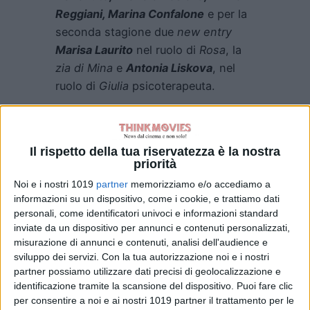
Reggiani, Marina Confalone
e per la
seconda stagione due
new entry
Marisa Laurito
nel ruolo di
Rosa
, la
zia di Mina
e
Antonia Liskova
, nel
ruolo di
Giulia
psicoterapeuta.
Scritta da
Fabrizio Cestaro, Fabrizia
Midulla, Silvia Napolitano
e
Costanza
Durante
, “
Mina Settembre”
è
Il rispetto della tua riservatezza è la nostra
priorità
liberamente tratta dai racconti di
Noi e i nostri 1019
partner
memorizziamo e/o accediamo a
Maurizio de Giovanni
che vedono
informazioni su un dispositivo, come i cookie, e trattiamo dati
come protagonista l’assistente
personali, come identificatori univoci e informazioni standard
sociale dalle mille risorse, già al
inviate da un dispositivo per annunci e contenuti personalizzati,
centro della fortunata prima
misurazione di annunci e contenuti, analisi dell'audience e
sviluppo dei servizi.
Con la tua autorizzazione noi e i nostri
stagione.
partner possiamo utilizzare dati precisi di geolocalizzazione e
identificazione tramite la scansione del dispositivo. Puoi fare clic
“Mina Settembre”
ambientato a
per consentire a noi e ai nostri 1019 partner il trattamento per le
Napoli
, ha per protagonista
Mina
,