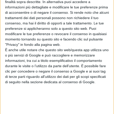
finalità sopra descritte. In alternativa puoi accedere a
un’assistente sociale alla continua
informazioni più dettagliate e modificare le tue preferenze prima
ricerca di una soluzione ai problemi
di acconsentire o di negare il consenso.
Si rende noto che alcuni
trattamenti dei dati personali possono non richiedere il tuo
degli altri. Dopo aver scoperto che la
consenso, ma hai il diritto di opporti a tale trattamento. Le tue
sua migliore amica
Irene
è stata
preferenze si applicheranno solo a questo sito web. Puoi
amante di suo padre,
Mina
ha anche
modificare le tue preferenze o revocare il consenso in qualsiasi
scoperto che
Gianluca
, il figlio di
momento tornando su questo sito e facendo clic sul pulsante
Irene, è suo fratello. Mentre la sua
"Privacy" in fondo alla pagina web.
È anche utile notare che questo sito web/questa app utilizza uno
vita sentimentale è in stand by,
o più servizi di Google e può raccogliere e memorizzare
divisa ancora tra
Domenico
e
informazioni, tra cui a titolo esemplificativo il comportamento
Claudio
l’arrivo di
zia Rosa
durante le visite o l’utilizzo da parte dell’utente. È possibile fare
scombinerà le carte in tavola.
clic per concedere o negare il consenso a Google e ai suoi tag
di terze parti riguardo all’utilizzo dei dati per gli scopi specificati
La Redazione
di seguito nella sezione dedicata al consenso di Google.