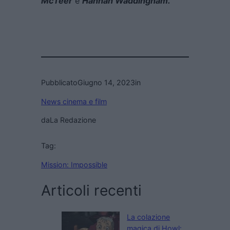
McTeer
e
Hannah Waddingham.
Pubblicato
Giugno 14, 2023
in
News cinema e film
da
La Redazione
Tag:
Mission: Impossible
Articoli recenti
La colazione
magica di Howl: