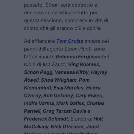
passato,
Ethan
sarà costretto a
decidere se sacrificare tutto per
questa missione, comprese le vite di
coloro che gli stanno più a cuore.
Ad affiancare
Tom Cruise
ancora nei
panni dell’agente
Ethan Hunt
, sono
l’affascinante
Rebecca Ferguson
nel
ruolo di
Ilsa Faust
,
V
ing Rhames,
Simon Pegg, Vanessa Kirby, Hayley
Atwell, Shea Whigham, Pom
Klementieff, Esai Morales,
Henry
Czerny, Rob Delaney, Cary Elwes,
Indira Varma, Mark Gatiss, Charles
Parnell, Greg Tarzan Davis
e
Frederick Schmidt.
E ancora:
Holt
McCallany, Nick Oferman
,
Janet