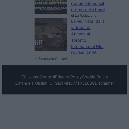
documentario sul
ritorno della band
di La Redazione
La violinista, dalla
vittoria ad
Annecy al
Toronto
International Film
Festival 2026
di Emanuela Giuliani
Chi siamo
Contatti
Privacy Policy
Cookie Policy
Emanuela Giuliani CFGLNMNL77T43L639
Disclaimer