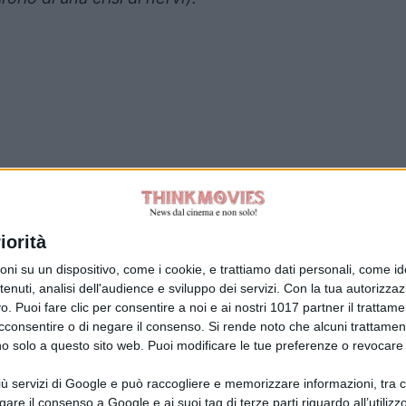
Tag:
iorità
su un dispositivo, come i cookie, e trattiamo dati personali, come ident
nuti, analisi dell'audience e sviluppo dei servizi.
Con la tua autorizzazi
. Puoi fare clic per consentire a noi e ai nostri 1017 partner il trattame
acconsentire o di negare il consenso.
Si rende noto che alcuni trattament
anno solo a questo sito web. Puoi modificare le tue preferenze o revoca
ù servizi di Google e può raccogliere e memorizzare informazioni, tra cui
la Giuliani CFGLNMNL77T43L639
Disclaimer
gare il consenso a Google e ai suoi tag di terze parti riguardo all’utilizzo