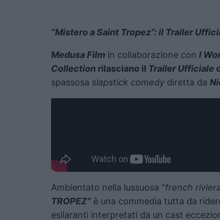
“Mistero a Saint Tropez”: il Trailer Uff
Medusa Film
in collaborazione con
I Wo
Collection
rilasciano il
Trailer Ufficiale
d
spassosa
slapstick comedy
diretta da
Ni
Ambientato nella lussuosa “
french rivier
TROPEZ”
è una commedia tutta da ridere
esilaranti interpretati da un cast eccezion