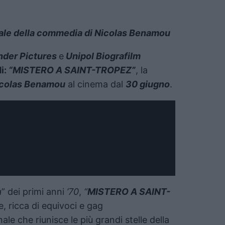
iciale della commedia di Nicolas Benamou
nder Pictures
e
Unipol Biografilm
i:
“MISTERO A SAINT-TROPEZ”
, la
colas Benamou
al cinema dal
30 giugno
.
a
” dei primi anni
’70
,
“
MISTERO A SAINT-
, ricca di equivoci e gag
ale che riunisce le più grandi stelle della