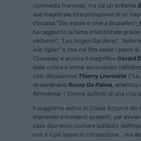
commedia francese, tra cui un brillante
B
sua magistrale interpretazione di un iras
d’incassi “
Dio esiste e vive a Bruxelles”
;
ha raggiunto la fama intenzionale grazie 
visitatori”, “Les Anges Gardiens”, “Asteri
mie figlie!”
e che nel film veste i panni di
Clouseau;
e ancora il magnifico
Gérard 
dalla critica e ormai annoverato nell’oli
cast d’eccezione
Thierry Lhermitte
(“
La 
straordinaria
Rossy De Palma
, eclettica
Almodovar
(“
Donne sull’orlo di una crisi d
Il soggiorno estivo in
Costa Azzurra
dei 
imprevisti e incidenti sospetti, per avviar
caso dovranno contare sull’aiuto dell’im
non è il più bravo in circolazione… ma le