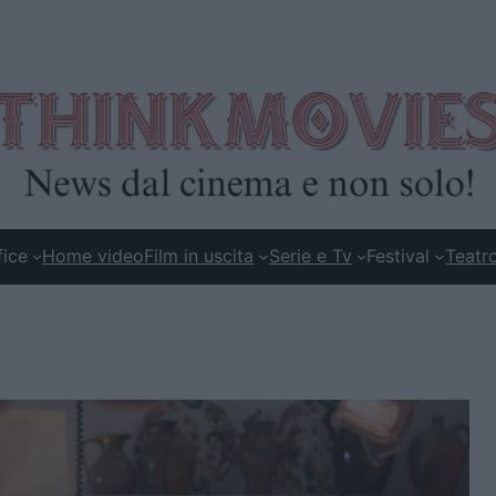
fice
Home video
Film in uscita
Serie e Tv
Festival
Teatr