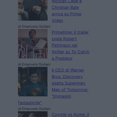
Nicolas Cage e
Christian Bale
arriva su Prime
Video
di Emanuela Giuliani
Primetime: il trailer
svela Robert
Pattinson nel
thriller su To Catch
a Predator
di Emanuela Giuliani
Il CEO di Warner
Bros. Discovery
esalta Superman:
Man of Tomorrow:
“Immagini
fantastiche”
di Emanuela Giuliani
Coyote vs Acme: il