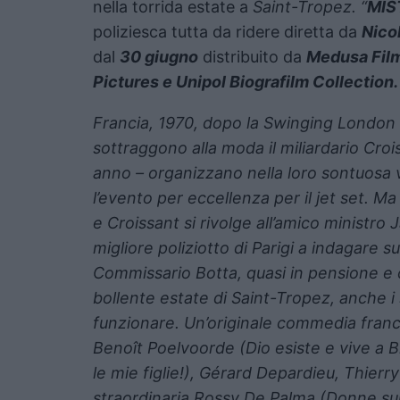
nella torrida estate a
Saint-Tropez. “
MIS
poliziesca tutta da ridere diretta da
Nico
dal
30 giugno
distribuito da
Medusa Fil
Pictures e Unipol Biografilm Collection.
Francia, 1970, dopo la Swinging London 
sottraggono alla moda il miliardario Croi
anno – organizzano nella loro sontuosa v
l’evento per eccellenza per il jet set. M
e Croissant si rivolge all’amico ministro 
migliore poliziotto di Parigi a indagare su
Commissario Botta, quasi in pensione e 
bollente estate di Saint-Tropez, anche i
funzionare. Un’originale commedia franc
Benoît Poelvoorde (Dio esiste e vive a B
le mie figlie!), Gérard Depardieu, Thierry
straordinaria Rossy De Palma (Donne sull’o