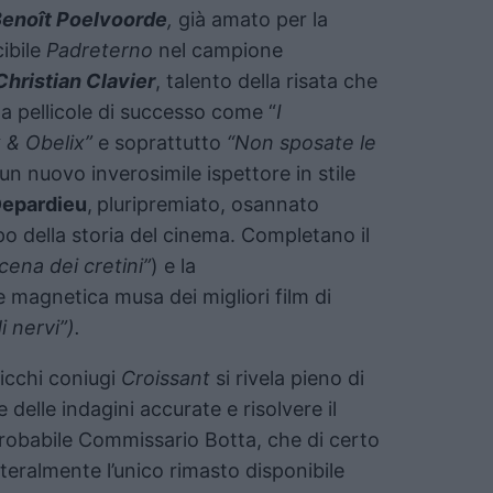
enoît Poelvoorde
,
già amato per la
cibile
Padreterno
nel campione
Christian Clavier
, talento della risata che
a pellicole di successo come “
I
x & Obelix”
e soprattutto
“Non sposate le
 un nuovo inverosimile ispettore in stile
Depardieu
,
pluripremiato, osannato
mpo della storia del cinema. Completano il
cena dei cretini”
) e la
 e magnetica musa dei migliori film di
i nervi”).
ricchi coniugi
Croissant
si rivela pieno di
e delle indagini accurate e risolvere il
probabile Commissario Botta, che di certo
tteralmente l’unico rimasto disponibile