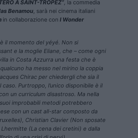
TERO A SAINT-TROPEZ”
,
la commedia
las Benamou
, sarà nei cinema italiani
m
in collaborazione con
I Wonder
è il momento del yéyé. Non si
ssant e la moglie Eliane, che – come ogni
illa in Costa Azzurra una festa che è
a qualcuno ha messo nel mirino la coppia
Jacques Chirac per chiedergli che sia il
l caso. Purtroppo, l’unico disponibile è il
con un curriculum disastroso. Ma nella
 suoi improbabili metodi potrebbero
ese con un cast all-star composto da
ruxelles), Christian Clavier (Non sposate
 Lhermitte (La cena dei cretini) e dalla
rlo di una crisi di nervi).