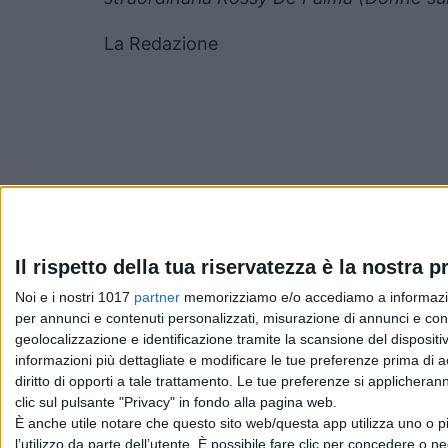
La Redazione
Pubblicato
Giugno 14, 2022
in
Il rispetto della tua riservatezza è la nostra pr
Noi e i nostri 1017
partner
memorizziamo e/o accediamo a informazioni 
News cinema e film
per annunci e contenuti personalizzati, misurazione di annunci e conte
geolocalizzazione e identificazione tramite la scansione del dispositivo
da
La Redazione
informazioni più dettagliate e modificare le tue preferenze prima di 
diritto di opporti a tale trattamento. Le tue preferenze si applicher
clic sul pulsante "Privacy" in fondo alla pagina web.
È anche utile notare che questo sito web/questa app utilizza uno o pi
Chi siamo
Contatti
Privacy Policy
Cookie Policy
Emanue
l’utilizzo da parte dell’utente. È possibile fare clic per concedere o ne