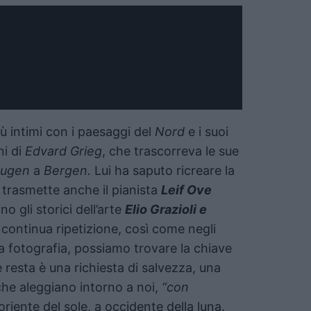
 intimi con i paesaggi del
Nord
e i suoi
ni di
Edvard Grieg
, che trascorreva le sue
augen
a
Bergen.
Lui ha saputo ricreare la
trasmette anche il pianista
Leif Ove
gli storici dell’arte
Elio Grazioli e
 continua ripetizione, così come negli
la fotografia, possiamo trovare la chiave
e resta è una richiesta di salvezza, una
i che aleggiano intorno a noi,
“con
riente del sole, a occidente della luna.