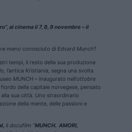
, al cinema il 7, 8, 9 novembre – il
pure meno conosciuto di
Edvard Munch
?
tri tempi, il resto della sua produzione
lo,
l’antica
Kristiania
, segna una svolta
 museo
MUNCH
– inaugurato nell’
ottobre
l fiordo della capitale norvegese, pensato
 alla sua città. Uno straordinario
ezione della mente, delle passioni e
al
,
il
docufilm “
MUNCH. AMORI,