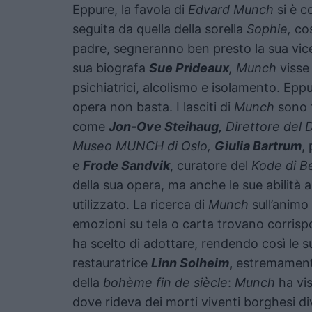
Eppure, la favola di
Edvard Munch
si è c
seguita da quella della sorella
Sophie,
cos
padre, segneranno ben presto la sua vic
sua biografa
Sue Prideaux
, Munch
visse 
psichiatrici, alcolismo e isolamento. Eppur
opera non basta. I lasciti di
Munch
sono t
come
Jon-Ove Steihaug,
Direttore del 
Museo MUNCH di
Oslo,
Giulia Bartrum
,
e
Frode Sandvik
, curatore del
Kode di B
della sua opera, ma anche le sue abilità a
utilizzato. La ricerca di
Munch
sull’animo 
emozioni su tela o carta trovano corris
ha scelto di adottare, rendendo così le 
restauratrice
Linn Solheim
,
estremamente 
della
bohème fin de siècle
:
Munch
ha vi
dove rideva dei morti viventi borghesi di