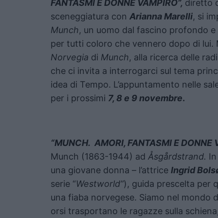
FANTASMI E DONNE VAMPIRO”,
diretto
sceneggiatura con
Arianna Marelli
, si i
Munch
, un uomo dal fascino profondo e
per tutti coloro che vennero dopo di lui.
Norvegia
di
Munch
, alla ricerca delle rad
che ci invita a interrogarci sul tema prin
idea di Tempo. L’appuntamento nelle sal
per i prossimi
7, 8 e 9 novembre
.
“MUNCH. AMORI, FANTASMI E DONNE 
Munch (1863-1944) ad
Åsgårdstrand.
In
una giovane donna – l’attrice
Ingrid Bols
serie “
Westworld”
), guida prescelta per 
una fiaba norvegese. Siamo nel mondo 
orsi trasportano le ragazze sulla schiena,