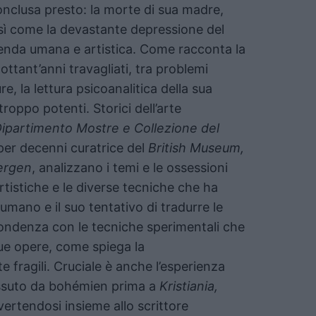
onclusa presto: la morte di sua madre,
ì come la devastante depressione del
enda umana e artistica. Come racconta la
ottant’anni travagliati, tra problemi
e, la lettura psicoanalitica della sua
roppo potenti. Storici dell’arte
Dipartimento Mostre e Collezione del
 per decenni curatrice del
British Museum,
ergen
, analizzano i temi e le ossessioni
rtistiche e le diverse tecniche che ha
umano e il suo tentativo di tradurre le
pondenza con le tecniche sperimentali che
sue opere, come spiega la
fragili. Cruciale è anche l’esperienza
ssuto da bohémien prima a
Kristiania,
vertendosi insieme allo scrittore