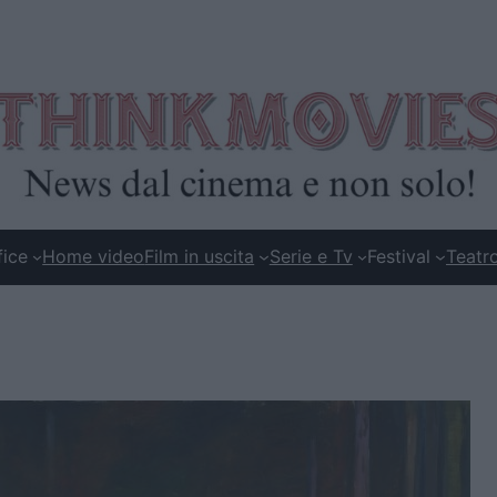
fice
Home video
Film in uscita
Serie e Tv
Festival
Teatr