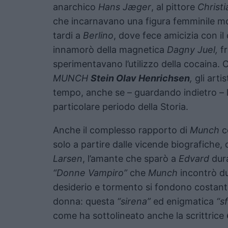
anarchico
Hans Jæger
, al pittore
Christ
che incarnavano una figura femminile mo
tardi a
Berlino
, dove fece amicizia con 
innamorò della magnetica
Dagny Juel,
fr
sperimentavano l’utilizzo della cocaina. 
MUNCH
Stein Olav Henrichsen
,
gli arti
tempo, anche se – guardando indietro – l
particolare periodo della Storia.
Anche il complesso rapporto di
Munch
c
solo a partire dalle vicende biografiche
Larsen
, l’amante che sparò a
Edvard
dur
“Donne Vampiro”
che
Munch
incontrò dur
desiderio e tormento si fondono costante
donna: questa
“sirena”
ed enigmatica
“s
come ha sottolineato anche la scrittrice