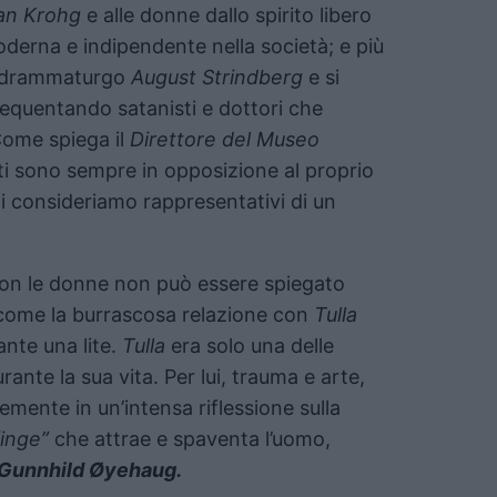
ian Krohg
e alle donne dallo spirito libero
derna e indipendente nella società; e più
il drammaturgo
August Strindberg
e si
equentando satanisti e dottori che
Come spiega il
Direttore del Museo
sti sono sempre in opposizione al proprio
i consideriamo rappresentativi di un
on le donne non può essere spiegato
, come la burrascosa relazione con
Tulla
ante una lite.
Tulla
era solo una delle
ante la sua vita. Per lui, trauma e arte,
mente in un’intensa riflessione sulla
finge”
che attrae e spaventa l’uomo,
Gunnhild Øyehaug.