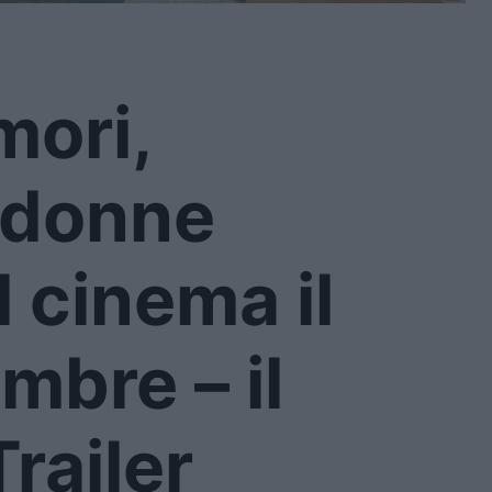
ori,
 donne
l cinema il
mbre – il
Trailer