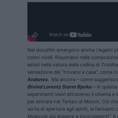
Nel docufilm emergono anche i legami più
colori vividi. Risuonano nelle composizio
estati nella natura della collina di
Troldh
sensazione del
“trovarsi a casa”,
come ci 
Andsnes.
Ma ancora – come suggeriscono 
Øivind Lorentz Storm Bjerke
– in questa
esperimenti visivi attraverso il cinema e 
per entrare nel
Tempo di Munch
. Ciò ch
sorta di apertura agli spiriti, ai fantasm
Molecole più leggere e inconsistenti”.
A o