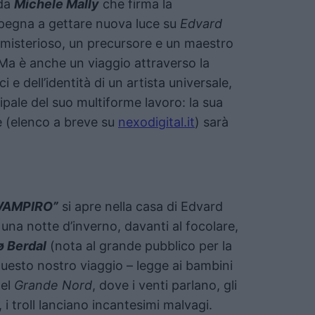
 da
Michele Mally
che firma la
mpegna a gettare nuova luce su
Edvard
 misterioso, un precursore e un maestro
 Ma è anche un viaggio attraverso la
ici e dell’identità di un artista universale,
cipale del suo multiforme lavoro: la sua
e (elenco a breve su
nexodigital.it
) sarà
VAMPIRO”
si apre nella casa di Edvard
 una notte d’inverno, davanti al focolare,
ø Berdal
(nota al grande pubblico per la
questo nostro viaggio – legge ai bambini
del
Grande Nord
, dove i venti parlano, gli
 i troll lanciano incantesimi malvagi.