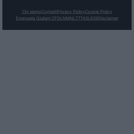
Chi siamo
Contatti
Privacy Policy
Cookie Policy
Emanuela Giuliani CFGLNMNL77T43L639
Disclaimer