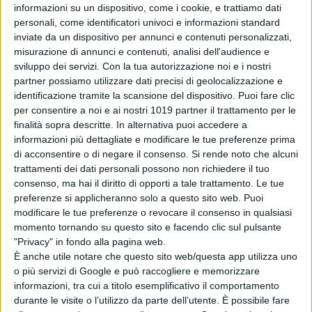
informazioni su un dispositivo, come i cookie, e trattiamo dati
personali, come identificatori univoci e informazioni standard
In
“NAPOLI MAGICA”,
cosa cerchi in
inviate da un dispositivo per annunci e contenuti personalizzati,
Napoli
quando la abiti da sempre o
misurazione di annunci e contenuti, analisi dell'audience e
quando la visiti per la prima volta?
sviluppo dei servizi.
Con la tua autorizzazione noi e i nostri
Perché la sua anima è così diversa
partner possiamo utilizzare dati precisi di geolocalizzazione e
dalle altre? Dove risiede la sua
identificazione tramite la scansione del dispositivo. Puoi fare clic
per consentire a noi e ai nostri 1019 partner il trattamento per le
magia?
Marco D’Amore
vuole
finalità sopra descritte. In alternativa puoi accedere a
scoprirlo e per farlo esiste un unico
informazioni più dettagliate e modificare le tue preferenze prima
modo: deve attraversarla e perdersi
di acconsentire o di negare il consenso.
Si rende noto che alcuni
per trovare l’inaspettato incanto.
trattamenti dei dati personali possono non richiedere il tuo
consenso, ma hai il diritto di opporti a tale trattamento. Le tue
Bisogna scavare la pietra di tufo dei
preferenze si applicheranno solo a questo sito web. Puoi
suoi sottofondi per disseppellire i
modificare le tue preferenze o revocare il consenso in qualsiasi
suoi misteri e le sue leggende, i suoi
momento tornando su questo sito e facendo clic sul pulsante
spiriti, le voci antiche, i suoi
"Privacy" in fondo alla pagina web.
È anche utile notare che questo sito web/questa app utilizza uno
fantasmi e i suoi miti. Il dedalo di
o più servizi di Google e può raccogliere e memorizzare
cunicoli scavati per tremila anni è
informazioni, tra cui a titolo esemplificativo il comportamento
tomba dei segreti su cui poggia
durante le visite o l’utilizzo da parte dell’utente. È possibile fare