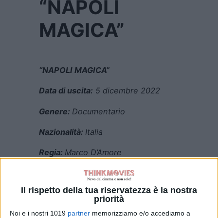
“NAPOLI
MAGICA”
“NAPOLI MAGICA”
Data di uscita:
5 dicembre 2022
Genere:
Documentario
Nazionalità:
Italia
Regia:
Marco D’Amore
Cast:
Marco D’Amore
Il rispetto della tua riservatezza è la nostra
Distribuzione:
Vision Distribution
priorità
TRAMA
Noi e i nostri 1019
partner
memorizziamo e/o accediamo a