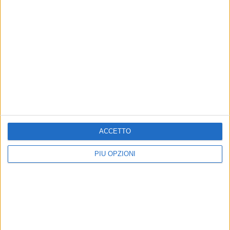
Tag:
Articoli recenti
Serpenti: il trailer
e il poster
anticipano il film
con Leonardo Lidi
e Alessandro
ACCETTO
Borghi
di La Redazione
LION: su Disney+
PIÙ OPZIONI
la storia vera del
cucciolo di leone
Kio
di La Redazione
War – Il Divorzio
del Secolo: il