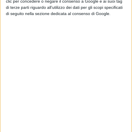
l’intera città. E poi dalla realtà si
clic per concedere o negare il consenso a Google e ai suoi tag
di terze parti riguardo all’utilizzo dei dati per gli scopi specificati
passa alla favola, e così in
Napoli
di seguito nella sezione dedicata al consenso di Google.
Magica
i luoghi iconici
– il
cimitero
delle Fontanelle, Castel dell’Ovo, la
cappella del Cristo Velato, le
Catacombe di San Gaudioso
–
prendono vita mentre i volti della
gente incontrata in strada si
contrappongono ai personaggi del
mito
(
la sirena Parthenope, il
munaciello, le anime pezzentelle,
Pulcinella).
In questo viaggio, la città
assume forme e contorni nuovi
suscitando sentimenti contrastanti,
in un continuo gioco di opposti.
Napoli
è uno sguardo o un’infinità di
vedute, come se la si osservasse
dalle alture dei colli che la