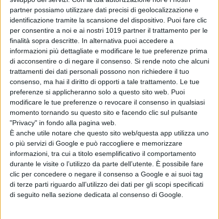
venduta”
partner possiamo utilizzare dati precisi di geolocalizzazione e
di Emanuela Giuliani
identificazione tramite la scansione del dispositivo. Puoi fare clic
Wonka 2, nessun
per consentire a noi e ai nostri 1019 partner il trattamento per le
rinvio: la Warner
finalità sopra descritte. In alternativa puoi accedere a
Bros. fa chiarezza
informazioni più dettagliate e modificare le tue preferenze prima
sul sequel con
di acconsentire o di negare il consenso.
Si rende noto che alcuni
Timothée
trattamenti dei dati personali possono non richiedere il tuo
Chalamet
consenso, ma hai il diritto di opporti a tale trattamento. Le tue
di Emanuela Giuliani
preferenze si applicheranno solo a questo sito web. Puoi
modificare le tue preferenze o revocare il consenso in qualsiasi
momento tornando su questo sito e facendo clic sul pulsante
Chi siamo
Contatti
Privacy Policy
Cookie Policy
"Privacy" in fondo alla pagina web.
Emanuela Giuliani CFGLNMNL77T43L639
Disclaimer
È anche utile notare che questo sito web/questa app utilizza uno
o più servizi di Google e può raccogliere e memorizzare
informazioni, tra cui a titolo esemplificativo il comportamento
durante le visite o l’utilizzo da parte dell’utente. È possibile fare
clic per concedere o negare il consenso a Google e ai suoi tag
di terze parti riguardo all’utilizzo dei dati per gli scopi specificati
di seguito nella sezione dedicata al consenso di Google.