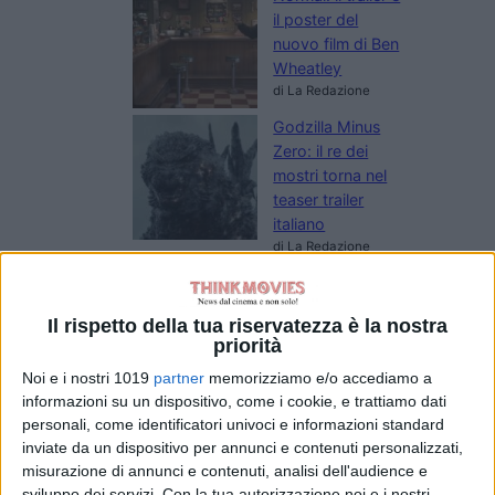
il poster del
nuovo film di Ben
Wheatley
di La Redazione
Godzilla Minus
Zero: il re dei
mostri torna nel
teaser trailer
italiano
di La Redazione
Lionsgate rilancia
Leprechaun: il
folletto assassino
Il rispetto della tua riservatezza è la nostra
torna in un nuovo
priorità
film horror
Noi e i nostri 1019
partner
memorizziamo e/o accediamo a
di Emanuela Giuliani
informazioni su un dispositivo, come i cookie, e trattiamo dati
Meadow Walker e
personali, come identificatori univoci e informazioni standard
la Toyota Supra
inviate da un dispositivo per annunci e contenuti personalizzati,
di Paul Walker:
misurazione di annunci e contenuti, analisi dell'audience e
“Non l’ho
sviluppo dei servizi.
Con la tua autorizzazione noi e i nostri