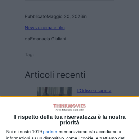
Pubblicato
Maggio 20, 2026
in
News cinema e film
da
Emanuela Giuliani
Tag:
Articoli recenti
L’Odissea supera
il miliardo e
diventa il più
grande successo
Il rispetto della tua riservatezza è la nostra
di Nolan
priorità
di Emanuela Giuliani
Spider-Man:
Noi e i nostri 1019
partner
memorizziamo e/o accediamo a
Brand New Day è
informazioni su un dispositivo, come i cookie, e trattiamo dati