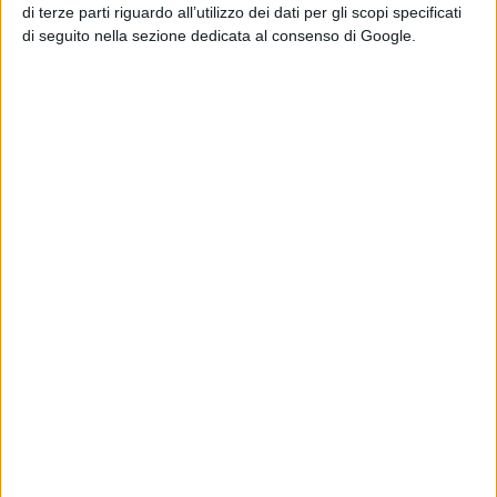
di terze parti riguardo all’utilizzo dei dati per gli scopi specificati
di seguito nella sezione dedicata al consenso di Google.
Chi siamo
Contatti
Privacy Policy
Cookie Policy
Emanuela Giuliani CFGLNMNL77T43L639
Disclaimer