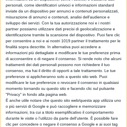
inarrestabile: 1,67
personali, come identificatori univoci e informazioni standard
miliardi in soli 12
inviate da un dispositivo per annunci e contenuti personalizzati,
giorni
misurazione di annunci e contenuti, analisi dell'audience e
sviluppo dei servizi.
Con la tua autorizzazione noi e i nostri
di Emanuela Giuliani
Film in Uscita
partner possiamo utilizzare dati precisi di geolocalizzazione e
Settimana del 9
identificazione tramite la scansione del dispositivo. Puoi fare clic
Agosto 2026
per consentire a noi e ai nostri 1019 partner il trattamento per le
finalità sopra descritte. In alternativa puoi accedere a
di La Redazione
informazioni più dettagliate e modificare le tue preferenze prima
di acconsentire o di negare il consenso.
Si rende noto che alcuni
NIMRODS
trattamenti dei dati personali possono non richiedere il tuo
di La Redazione
consenso, ma hai il diritto di opporti a tale trattamento. Le tue
preferenze si applicheranno solo a questo sito web. Puoi
modificare le tue preferenze o revocare il consenso in qualsiasi
momento tornando su questo sito e facendo clic sul pulsante
"Privacy" in fondo alla pagina web.
Sadie Sink svela il
È anche utile notare che questo sito web/questa app utilizza uno
retroscena sul
o più servizi di Google e può raccogliere e memorizzare
casting di Ciclope
informazioni, tra cui a titolo esemplificativo il comportamento
negli X-Men
durante le visite o l’utilizzo da parte dell’utente. È possibile fare
di Emanuela Giuliani
clic per concedere o negare il consenso a Google e ai suoi tag