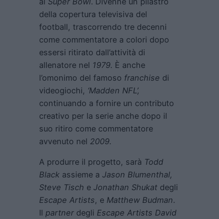
al
Super Bowl
. Divenne un pilastro
della copertura televisiva del
football, trascorrendo tre decenni
come commentatore a colori dopo
essersi ritirato dall’attività di
allenatore nel
1979.
È anche
l’omonimo del famoso
franchise
di
videogiochi,
‘Madden NFL’,
continuando a fornire un contributo
creativo per la serie anche dopo il
suo ritiro come commentatore
avvenuto nel
2009.
A produrre il progetto, sarà
Todd
Black
assieme a
Jason Blumenthal,
Steve Tisch
e
Jonathan Shukat
degli
Escape Artists
, e
Matthew Budman
.
Il
partner
degli
Escape Artists David