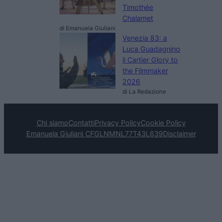
Timothée
Chalamet
di Emanuela Giuliani
Venezia 83: a
Luca Guadagnino
il Cartier Glory to
the Filmmaker
2026
di La Redazione
Chi siamo
Contatti
Privacy Policy
Cookie Policy
Emanuela Giuliani CFGLNMNL77T43L639
Disclaimer