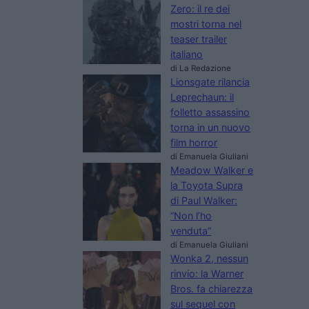
Zero: il re dei
mostri torna nel
teaser trailer
italiano
di La Redazione
Lionsgate rilancia
Leprechaun: il
folletto assassino
torna in un nuovo
film horror
di Emanuela Giuliani
Meadow Walker e
la Toyota Supra
di Paul Walker:
“Non l’ho
venduta”
di Emanuela Giuliani
Wonka 2, nessun
rinvio: la Warner
Bros. fa chiarezza
sul sequel con