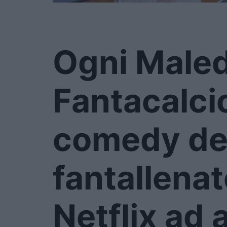
Ogni Male
Fantacalcio
comedy ded
fantallenat
Netflix ad 