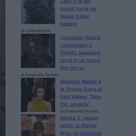
Zero: il re dei
mostri torna nel
teaser trailer
italiano
di La Redazione
Lionsgate rilancia
Leprechaun: il
folletto assassino
torna in un nuovo
film horror
di Emanuela Giuliani
Meadow Walker e
la Toyota Supra di
Paul Walker: “Non
l’ho venduta”
di Emanuela Giuliani
Wonka 2, nessun
rinvio: la Warner
Bros. fa chiarezza