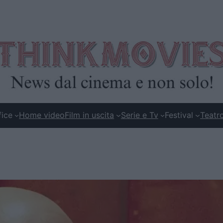
fice
Home video
Film in uscita
Serie e Tv
Festival
Teatr