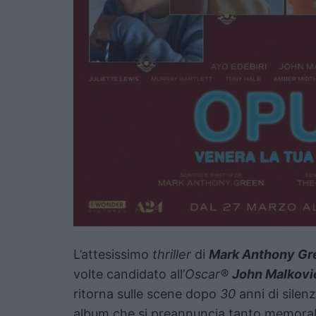
L’attesissimo
thriller
di
Mark Anthony Gr
volte candidato all’
Oscar®
John Malkovi
ritorna sulle scene dopo
30
anni di silen
album che si preannuncia tanto memorabi