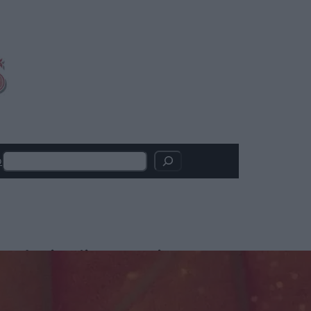
Search
o
Articoli recenti
SACRIFCE