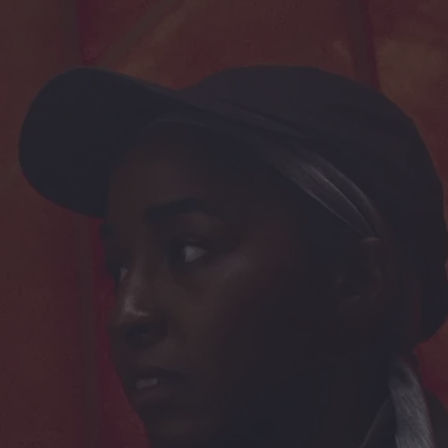
di La Redazione
L’Odissea vola
oltre il miliardo:
Nolan torna ai
vertici del box
office
di Emanuela Giuliani
Sadie Sink parla di
Jean Grey: “Non è
una cattiva”, il
nuovo volto degli
X-Men nel MCU
di Emanuela Giuliani
Il fumettista
Spugna firma il
poster della 26ª