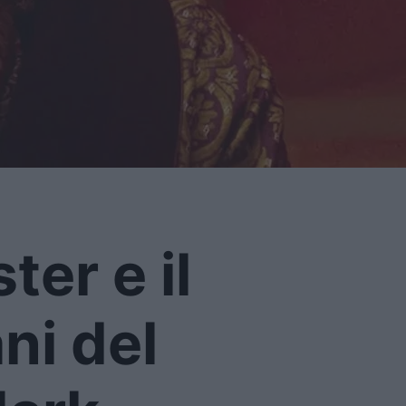
ter e il
ani del