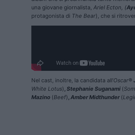
una giovane giornalista,
Ariel Ecton, (
Ayo
protagonista di
The Bear
), che si ritrov
Nel cast, inoltre, la candidata all’
Oscar®
White Lotus
)
,
Stephanie Suganami
(
Some
Mazino
(
Beef
)
,
Amber Midthunder
(
Legi