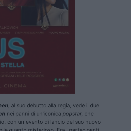
een
, al suo debutto alla regia, vede il due
ch
nei panni di un’iconica
popstar,
che
zio, con un evento di lancio del suo nuovo
le quanto misterioso. Fra i partecipanti