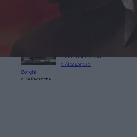
edizione del
Trieste
Science+Fiction Festival
di La Redazione
Serpenti: il trailer e
il poster
anticipano il film
con Leonardo Lidi
e Alessandro
Borghi
di La Redazione