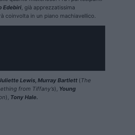
 Edebiri
, già apprezzatissima
erà coinvolta in un piano machiavellico.
Juliette Lewis, Murray Bartlett
(
The
thing from Tiffany’s
),
Young
on
),
Tony Hale.