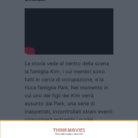
La storia vede al centro della scena
la famiglia
Kim
, i cui membri sono
tutti in cerca di occupazione, e la
ricca famiglia
Park.
Nel momento in
cui uno dei figli dei
Kim
verrà
assunto dai Park, una serie di
inaspettati, incontrollati strani eventi
coinvolgerà entrambi i nuclei.
Il cast include:
Song Kang Ho, Lee