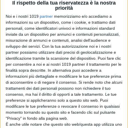
Sun Kyun, Cho Yeo Jeong, Choi Woo
Il rispetto della tua riservatezza è la nostra
priorità
Shik, Park So Dam, Lee Jung Eun
e
Noi e i nostri 1019
partner
memorizziamo e/o accediamo a
Chang Hyae Jin.
informazioni su un dispositivo, come i cookie, e trattiamo dati
personali, come identificatori univoci e informazioni standard
inviate da un dispositivo per annunci e contenuti personalizzati,
misurazione di annunci e contenuti, analisi dell'audience e
sviluppo dei servizi.
Con la tua autorizzazione noi e i nostri
partner possiamo utilizzare dati precisi di geolocalizzazione e
identificazione tramite la scansione del dispositivo. Puoi fare clic
Pubblicato
Agosto 16, 2019
in
per consentire a noi e ai nostri 1019 partner il trattamento per le
finalità sopra descritte. In alternativa puoi accedere a
News cinema e film
informazioni più dettagliate e modificare le tue preferenze prima
di acconsentire o di negare il consenso.
Si rende noto che alcuni
da
Emanuela Giuliani
trattamenti dei dati personali possono non richiedere il tuo
consenso, ma hai il diritto di opporti a tale trattamento. Le tue
Tag:
preferenze si applicheranno solo a questo sito web. Puoi
modificare le tue preferenze o revocare il consenso in qualsiasi
momento tornando su questo sito e facendo clic sul pulsante
Articoli recenti
"Privacy" in fondo alla pagina web.
È anche utile notare che questo sito web/questa app utilizza uno