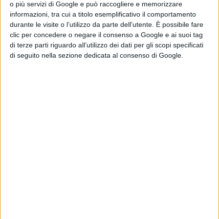
o più servizi di Google e può raccogliere e memorizzare
Godzilla Minus
informazioni, tra cui a titolo esemplificativo il comportamento
Zero: il re dei
durante le visite o l’utilizzo da parte dell’utente. È possibile fare
mostri torna nel
clic per concedere o negare il consenso a Google e ai suoi tag
teaser trailer
di terze parti riguardo all’utilizzo dei dati per gli scopi specificati
italiano
di seguito nella sezione dedicata al consenso di Google.
di La Redazione
Lionsgate rilancia
Leprechaun: il
folletto assassino
torna in un nuovo
film horror
di Emanuela Giuliani
Meadow Walker e
la Toyota Supra
di Paul Walker:
“Non l’ho
venduta”
di Emanuela Giuliani
Wonka 2, nessun
rinvio: la Warner
Bros. fa chiarezza