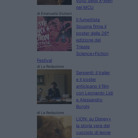
volto degli X-Men
nel MCU
di Emanuela Giuliani
Il fumettista
Spugna firma il
poster della 26ª
edizione del
Trieste
Science+Fiction
Festival
di La Redazione
Serpenti: il trailer
e il poster
anticipano il film
con Leonardo Lidi
e Alessandro
Borghi
di La Redazione
LION: su Disney+
la storia vera del
cucciolo di leone