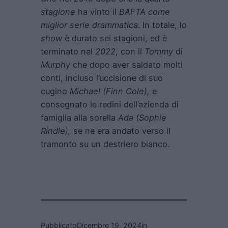
stagione
ha vinto il
BAFTA come
miglior serie drammatica
. In totale, lo
show
è durato sei stagioni, ed è
terminato nel
2022
, con il
Tommy
di
Murphy
che dopo aver saldato molti
conti, incluso l’uccisione di suo
cugino
Michael (Finn Cole),
e
consegnato le redini dell’azienda di
famiglia alla sorella
Ada (Sophie
Rindle),
se ne era andato verso il
tramonto su un destriero bianco.
Pubblicato
Dicembre 19, 2024
in