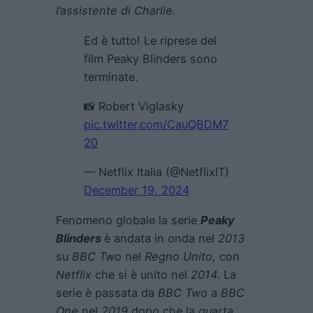
l’assistente di Charlie.
Ed è tutto! Le riprese del
film Peaky Blinders sono
terminate.
📸 Robert Viglasky
pic.twitter.com/CauQBDM7
20
— Netflix Italia (@NetflixIT)
December 19, 2024
Fenomeno globale la serie
Peaky
Blinders
è andata in onda nel
2013
su
BBC Two
nel
Regno Unito,
con
Netflix
che si è unito nel
2014
. La
serie è passata da
BBC Two
a
BBC
One
nel
2019
dopo che la
quarta