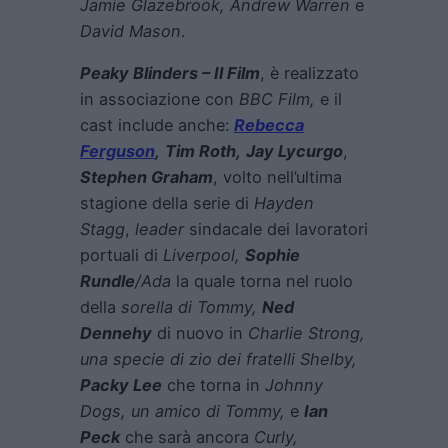
Jamie Glazebrook, Andrew Warren
e
David Mason
.
Peaky Blinders – Il Film
, è realizzato
in associazione con
BBC Film,
e il
cast include anche:
Rebecca
Ferguson
,
Tim Roth
,
Jay Lycurgo
,
Stephen Graham
, volto nell’ultima
stagione della serie di
Hayden
Stagg
,
leader
sindacale dei lavoratori
portuali di
Liverpool,
Sophie
Rundle
/Ada
la quale torna nel ruolo
della
sorella di Tommy,
Ned
Dennehy
di nuovo in
Charlie Strong,
una specie di zio dei fratelli Shelby,
Packy Lee
che torna in
Johnny
Dogs, un amico di Tommy,
e
Ian
Peck
che sarà ancora
Curly,