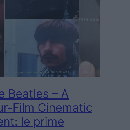
e Beatles – A
ur-Film Cinematic
nt: le prime