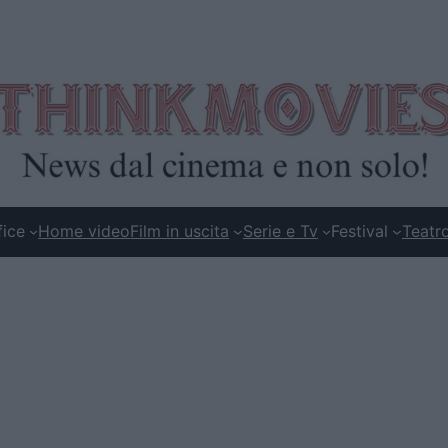
fice
Home video
Film in uscita
Serie e Tv
Festival
Teatr