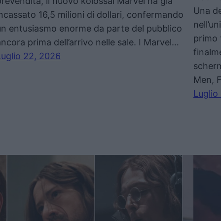
prevendita, il nuovo kolossal Marvel ha già
Una de
incassato 16,5 milioni di dollari, confermando
nell’u
un entusiasmo enorme da parte del pubblico
primo 
ancora prima dell’arrivo nelle sale. I Marvel…
finalm
Luglio 22, 2026
scherm
Men, F
Luglio