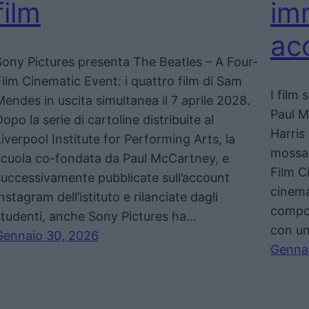
film
im
ac
Sony Pictures presenta The Beatles – A Four-
Film Cinematic Event: i quattro film di Sam
I film
Mendes in uscita simultanea il 7 aprile 2028.
Paul M
opo la serie di cartoline distribuite al
Harris
Liverpool Institute for Performing Arts, la
mossa 
scuola co-fondata da Paul McCartney, e
Film C
successivamente pubblicate sull’account
cinema
nstagram dell’istituto e rilanciate dagli
compos
studenti, anche Sony Pictures ha…
con un
Gennaio 30, 2026
Genna