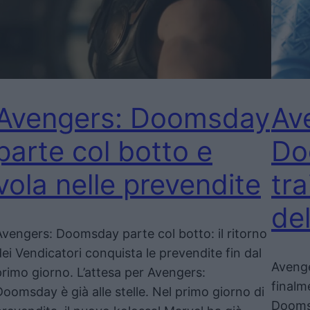
Avengers: Doomsday
Av
parte col botto e
Do
vola nelle prevendite
tra
de
Avengers: Doomsday parte col botto: il ritorno
dei Vendicatori conquista le prevendite fin dal
Avenge
primo giorno. L’attesa per Avengers:
finalme
Doomsday è già alle stelle. Nel primo giorno di
Doomsd