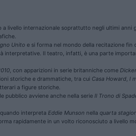
 livello internazionale soprattutto negli ultimi anni gr
afiche.
gno Unito
e si forma nel mondo della recitazione fin
à interpretative. Il teatro, infatti, è una parte import
2010
, con apparizioni in serie britanniche come
Dicke
ioni storiche e drammatiche, tra cui
Casa Howard
,
I 
terari a figure storiche.
de pubblico avviene anche nella serie
Il Trono di Spad
 quando interpreta
Eddie Munson
nella
quarta stagio
orma rapidamente in un volto riconosciuto a livello m