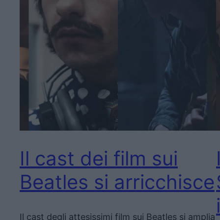
Il cast dei film sui
Beatles si arricchisce
Il cast degli attesissimi film sui Beatles si amplia