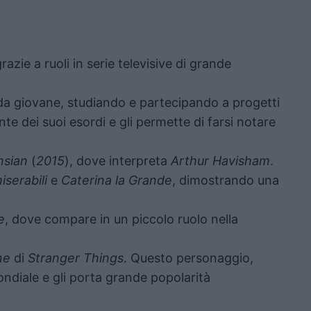
azie a ruoli in serie televisive di grande
 da giovane, studiando e partecipando a progetti
ante dei suoi esordi e gli permette di farsi notare
nsian
(
2015
), dove interpreta
Arthur Havisham
.
miserabili
e
Caterina la Grande
, dimostrando una
e
, dove compare in un piccolo ruolo nella
ne
di
Stranger Things
. Questo personaggio,
ondiale e gli porta grande popolarità