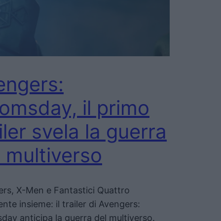
engers:
omsday, il primo
iler svela la guerra
l multiverso
rs, X-Men e Fantastici Quattro
nte insieme: il trailer di Avengers:
ay anticipa la guerra del multiverso.