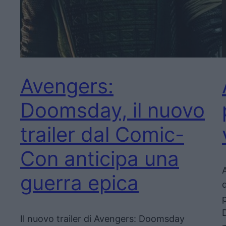
Avengers:
Doomsday, il nuovo
trailer dal Comic-
Con anticipa una
guerra epica
Il nuovo trailer di Avengers: Doomsday