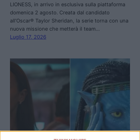
LIONESS, in arrivo in esclusiva sulla piattaforma
domenica 2 agosto. Creata dal candidato
all’Oscar® Taylor Sheridan, la serie torna con una
nuova missione che metterà il team…
Luglio 17, 2026