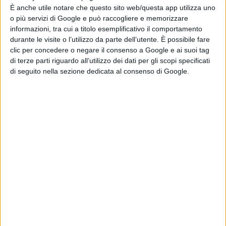
Fuoco e Cenere. Zoe Saldaña, come riportato da
È anche utile notare che questo sito web/questa app utilizza uno
o più servizi di Google e può raccogliere e memorizzare
Variety, è diventata ufficialmente l’attrice con i
informazioni, tra cui a titolo esemplificativo il comportamento
maggiori incassi di sempre grazie a Avatar: Fuoco
durante le visite o l’utilizzo da parte dell’utente. È possibile fare
e Cenere e ai suoi film miliardari. La vincitrice del
clic per concedere o negare il consenso a Google e ai suoi tag
premio Oscar ha recitato…
di terze parti riguardo all’utilizzo dei dati per gli scopi specificati
di seguito nella sezione dedicata al consenso di Google.
Gennaio 14, 2026