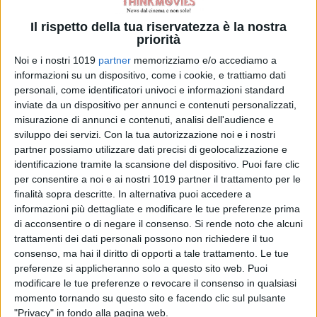
Il rispetto della tua riservatezza è la nostra
priorità
Noi e i nostri 1019
partner
memorizziamo e/o accediamo a
informazioni su un dispositivo, come i cookie, e trattiamo dati
personali, come identificatori univoci e informazioni standard
inviate da un dispositivo per annunci e contenuti personalizzati,
misurazione di annunci e contenuti, analisi dell'audience e
Zoe Saldaña
sviluppo dei servizi.
Con la tua autorizzazione noi e i nostri
partner possiamo utilizzare dati precisi di geolocalizzazione e
diventa l’attrice con
identificazione tramite la scansione del dispositivo. Puoi fare clic
per consentire a noi e ai nostri 1019 partner il trattamento per le
finalità sopra descritte. In alternativa puoi accedere a
il maggior incasso di
informazioni più dettagliate e modificare le tue preferenze prima
di acconsentire o di negare il consenso.
Si rende noto che alcuni
tutti i tempi
trattamenti dei dati personali possono non richiedere il tuo
consenso, ma hai il diritto di opporti a tale trattamento. Le tue
preferenze si applicheranno solo a questo sito web. Puoi
modificare le tue preferenze o revocare il consenso in qualsiasi
Il premio Oscar Zoe Saldaña è l’attrice con il
momento tornando su questo sito e facendo clic sul pulsante
maggiore incasso di tutti i tempi grazie a Avatar:
"Privacy" in fondo alla pagina web.