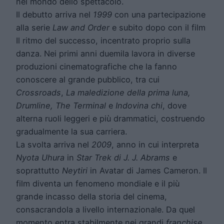
nel mondo dello spettacolo.
Il debutto arriva nel
1999
con una partecipazione
alla serie
Law and Order
e subito dopo con il film
Il ritmo del successo, incentrato proprio sulla
danza. Nei primi anni duemila lavora in diverse
produzioni cinematografiche che la fanno
conoscere al grande pubblico, tra cui
Crossroads
,
La maledizione della prima luna,
Drumline, The Terminal
e
Indovina chi
, dove
alterna ruoli leggeri e più drammatici, costruendo
gradualmente la sua carriera.
La svolta arriva nel
2009
, anno in cui interpreta
Nyota Uhura
in
Star Trek di J. J. Abrams
e
soprattutto
Neytiri
in Avatar di James Cameron. Il
film diventa un fenomeno mondiale e il più
grande incasso della storia del cinema,
consacrandola a livello internazionale. Da quel
momento entra stabilmente nei grandi
franchise