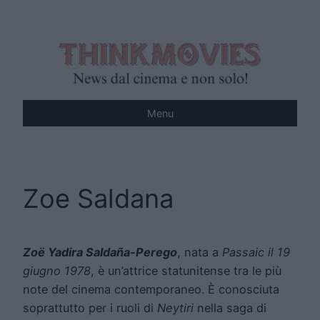
Vai
al
contenuto
Menu
Zoe Saldana
Zoë Yadira Saldaña-Perego
, nata a
Passaic il 19
giugno 1978
, è un’attrice statunitense tra le più
note del cinema contemporaneo. È conosciuta
soprattutto per i ruoli di
Neytiri
nella saga di