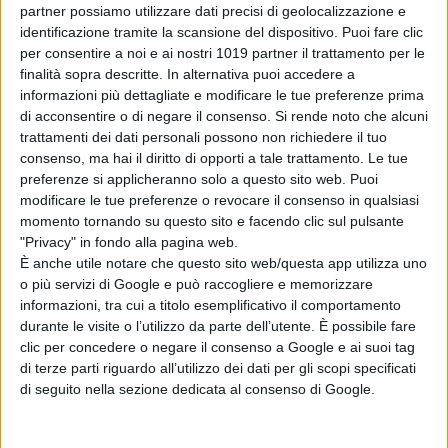
però nella sua vita irrompe per la
partner possiamo utilizzare dati precisi di geolocalizzazione e
identificazione tramite la scansione del dispositivo. Puoi fare clic
seconda volta il focoso pretendente
per consentire a noi e ai nostri 1019 partner il trattamento per le
Frederick Wentworth
, dal quale lei si
finalità sopra descritte. In alternativa puoi accedere a
era allontana anni prima,
Anne
dovrà
informazioni più dettagliate e modificare le tue preferenze prima
scegliere se lasciarsi il passato alle
di acconsentire o di negare il consenso.
Si rende noto che alcuni
spalle o ascoltare il suo cuore dando
trattamenti dei dati personali possono non richiedere il tuo
consenso, ma hai il diritto di opporti a tale trattamento. Le tue
una seconda possibilità all’uomo.
preferenze si applicheranno solo a questo sito web. Puoi
modificare le tue preferenze o revocare il consenso in qualsiasi
A produrre,
Andrew Lazar
e
Christina
momento tornando su questo sito e facendo clic sul pulsante
Weiss Lurie,
mentre
Elizabeth
"Privacy" in fondo alla pagina web.
Cantillon
attraverso la sua
MRC Film
È anche utile notare che questo sito web/questa app utilizza uno
Romance, con Michael Constable
e
o più servizi di Google e può raccogliere e memorizzare
informazioni, tra cui a titolo esemplificativo il comportamento
David Fliegel
alla produzione
durante le visite o l’utilizzo da parte dell’utente. È possibile fare
esecutiva e Netflix assieme a
MRC
a
clic per concedere o negare il consenso a Google e ai suoi tag
co – produrre.
di terze parti riguardo all’utilizzo dei dati per gli scopi specificati
di seguito nella sezione dedicata al consenso di Google.
© Riproduzione Riservata