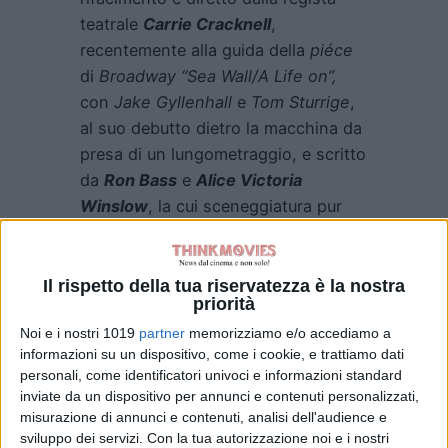
teatrale
Carrie Cracknell
,
recentemente alla guida della
piéce
di
Broadway “Sea Wall/A Life on”,
con
Jake Gyllenhall
e
Tom Sturrige
,
al suo debutto dietro la macchina da
presa di un lungometraggio, e scritto
da
Ron Bass
e
Alice Victoria
Winslow
, la cui sceneggiatura pur
rimanendo fedele all’amata storia
originale a quanto pare avrà però un
approccio moderno.
Il rispetto della tua riservatezza è la nostra
priorità
Al centro della scena
Anne Elliot
,
Noi e i nostri 1019
partner
memorizziamo e/o accediamo a
giovane anticonformista dalla
informazioni su un dispositivo, come i cookie, e trattiamo dati
personali, come identificatori univoci e informazioni standard
moderna sensibilità, che vive
inviate da un dispositivo per annunci e contenuti personalizzati,
assieme alla propria famiglia oramai
misurazione di annunci e contenuti, analisi dell'audience e
sull’orlo della bancarotta. Quando
sviluppo dei servizi.
Con la tua autorizzazione noi e i nostri