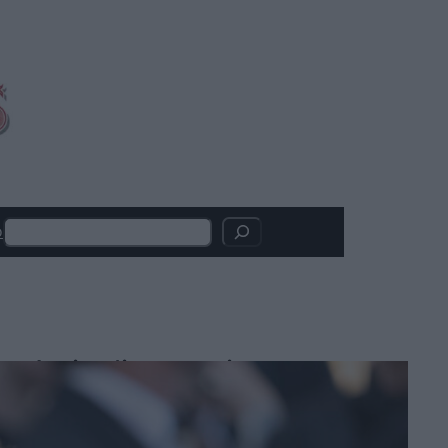
Search
o
Articoli recenti
Madden: il film con