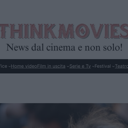
fice
Home video
Film in uscita
Serie e Tv
Festival
Teatr