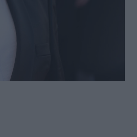
nuovo trailer e
poster del film al
cinema a
settembre
di La Redazione
Hokum, debutto
da brividi al box
office: l’horror con
Adam Scott
conquista l’Italia
di La Redazione