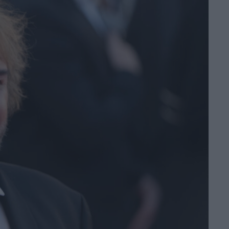
Nicolas Cage e
Christian Bale
arriva su Prime
Video
di Emanuela Giuliani
Primetime: il trailer
svela Robert
Pattinson nel
thriller su To Catch
a Predator
di Emanuela Giuliani
Il CEO di Warner
Bros. Discovery
esalta Superman:
Man of Tomorrow:
“Immagini
fantastiche”
di Emanuela Giuliani
Coyote vs Acme: il