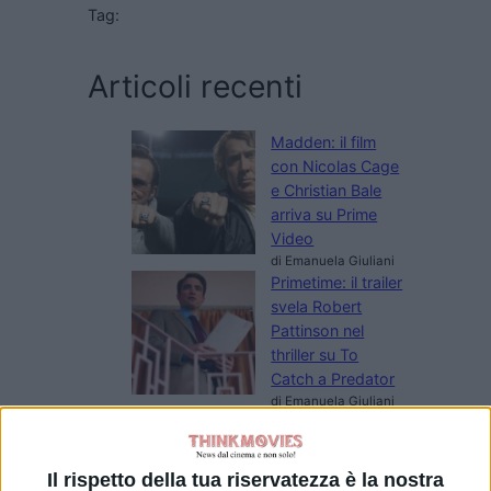
Tag:
Articoli recenti
Madden: il film
con Nicolas Cage
e Christian Bale
arriva su Prime
Video
di Emanuela Giuliani
Primetime: il trailer
svela Robert
Pattinson nel
thriller su To
Catch a Predator
di Emanuela Giuliani
Il CEO di Warner
Bros. Discovery
esalta Superman:
Il rispetto della tua riservatezza è la nostra