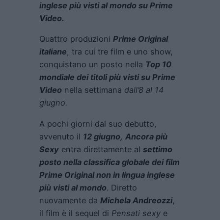
inglese più visti al mondo su Prime
Video.
Quattro produzioni
Prime Original
italiane
, tra cui tre film e uno show,
conquistano un posto nella
Top 10
mondiale dei titoli più visti su Prime
Video
nella settimana
dall’8 al 14
giugno.
A pochi giorni dal suo debutto,
avvenuto il
12 giugno
,
Ancora più
Sexy
entra direttamente al
settimo
posto nella classifica globale dei film
Prime Original non in lingua inglese
più visti al mondo
. Diretto
nuovamente da
Michela Andreozzi
,
il film è il sequel di
Pensati sexy
e