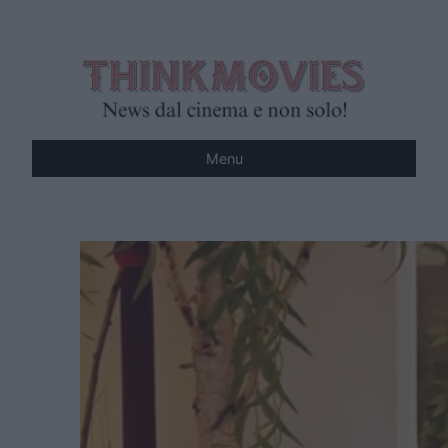
Vai
al
contenuto
Menu