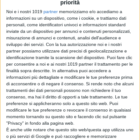
Man of
priorità
Tomorrow:
Noi e i nostri 1019
partner
memorizziamo e/o accediamo a
“Immagini
informazioni su un dispositivo, come i cookie, e trattiamo dati
fantastiche”
personali, come identificatori univoci e informazioni standard
di Emanuela Giuliani
inviate da un dispositivo per annunci e contenuti personalizzati,
Coyote vs Acme:
misurazione di annunci e contenuti, analisi dell'audience e
il nuovo trailer e
sviluppo dei servizi.
Con la tua autorizzazione noi e i nostri
poster del film al
partner possiamo utilizzare dati precisi di geolocalizzazione e
cinema a
identificazione tramite la scansione del dispositivo. Puoi fare clic
settembre
per consentire a noi e ai nostri 1019 partner il trattamento per le
di La Redazione
finalità sopra descritte. In alternativa puoi accedere a
Hokum, debutto
informazioni più dettagliate e modificare le tue preferenze prima
da brividi al box
di acconsentire o di negare il consenso.
Si rende noto che alcuni
office: l’horror
trattamenti dei dati personali possono non richiedere il tuo
con Adam Scott
consenso, ma hai il diritto di opporti a tale trattamento. Le tue
conquista l’Italia
preferenze si applicheranno solo a questo sito web. Puoi
di La Redazione
modificare le tue preferenze o revocare il consenso in qualsiasi
momento tornando su questo sito e facendo clic sul pulsante
"Privacy" in fondo alla pagina web.
Chi siamo
Contatti
Privacy Policy
Cookie Policy
È anche utile notare che questo sito web/questa app utilizza uno
Emanuela Giuliani CFGLNMNL77T43L639
Disclaimer
o più servizi di Google e può raccogliere e memorizzare