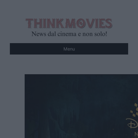
Vai
al
contenuto
Menu