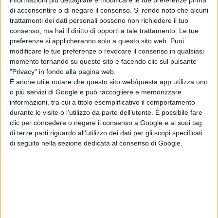
raccogliere i pezzi di sé: riallaccia i
di acconsentire o di negare il consenso.
Si rende noto che alcuni
rapporti con l’ex moglie Ruby e si
trattamenti dei dati personali possono non richiedere il tuo
riavvicina alla giovane figlia Callie-
consenso, ma hai il diritto di opporti a tale trattamento. Le tue
preferenze si applicheranno solo a questo sito web. Puoi
Rose, trovando lungo il cammino un
modificare le tue preferenze o revocare il consenso in qualsiasi
inaspettato senso di appartenenza
momento tornando su questo sito e facendo clic sul pulsante
tra i nuovi vicini che condividono la
"Privacy" in fondo alla pagina web.
sua stessa perdita.
È anche utile notare che questo sito web/questa app utilizza uno
o più servizi di Google e può raccogliere e memorizzare
informazioni, tra cui a titolo esemplificativo il comportamento
durante le visite o l’utilizzo da parte dell’utente. È possibile fare
clic per concedere o negare il consenso a Google e ai suoi tag
di terze parti riguardo all’utilizzo dei dati per gli scopi specificati
di seguito nella sezione dedicata al consenso di Google.
Pubblicato
Maggio 25, 2026
in
Schede Film
da
La Redazione
Tag: