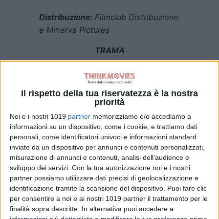
Distribuzione:
Filmclub Distribuzione
e Minerva Pictures
TRAMA
In
REBUILDING
nel cuore del
selvaggio West vive Dusty, ultimo
Il rispetto della tua riservatezza è la nostra
discendente di una lunga stirpe di
priorità
cowboy e padre dal carattere
Noi e i nostri 1019
partner
memorizziamo e/o accediamo a
schivo. Dopo aver perso tutto in un
informazioni su un dispositivo, come i cookie, e trattiamo dati
incendio che ha raso al suolo il
personali, come identificatori univoci e informazioni standard
ranch di famiglia, si ritrova a vivere
inviate da un dispositivo per annunci e contenuti personalizzati,
misurazione di annunci e contenuti, analisi dell'audience e
in un campo della protezione civile.
sviluppo dei servizi.
Con la tua autorizzazione noi e i nostri
Trasferitosi in questa comunità di
partner possiamo utilizzare dati precisi di geolocalizzazione e
roulotte insieme ad altri
identificazione tramite la scansione del dispositivo. Puoi fare clic
sopravvissuti alla stessa tragedia,
per consentire a noi e ai nostri 1019 partner il trattamento per le
finalità sopra descritte. In alternativa puoi accedere a
Dusty inizia lentamente a
informazioni più dettagliate e modificare le tue preferenze prima