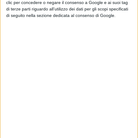
realizzo un film a me piace
clic per concedere o negare il consenso a Google e ai suoi tag
riprendere dei soggetti attivi. La
di terze parti riguardo all’utilizzo dei dati per gli scopi specificati
di seguito nella sezione dedicata al consenso di Google.
mancanza di una figura maschile
forte dipende dal fatto che questo
avrebbe probabilmente avuto il ruolo
di un nemico, ed io non volevo
mostrare le violenze e i soprusi
subite dalle donne nel corso del
tempo.”
Ambientato nella
Francia
di fine
‘700
,
la pittrice di talento
Marianne
, viene
incaricata di dipingere il ritratto di
Héloise,
una giovane donna
costretta a lasciare il convento per
sposare l’uomo ora a lei destinato, a
seguito della morte/suicidio della
sorella.
Héloise
tenta di resistere al