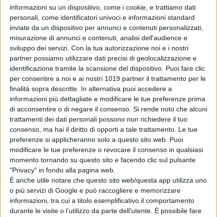
la supremazia, le differenze di
informazioni su un dispositivo, come i cookie, e trattiamo dati
classe e posizione. Uno sguardo
personali, come identificatori univoci e informazioni standard
differente, più attivo e
inviate da un dispositivo per annunci e contenuti personalizzati,
sorprendente.”
misurazione di annunci e contenuti, analisi dell'audience e
sviluppo dei servizi.
Con la tua autorizzazione noi e i nostri
partner possiamo utilizzare dati precisi di geolocalizzazione e
identificazione tramite la scansione del dispositivo. Puoi fare clic
“Il film non vuole essere un
per consentire a noi e ai nostri 1019 partner il trattamento per le
finalità sopra descritte. In alternativa puoi accedere a
resoconto o un’analisi su come gli
informazioni più dettagliate e modificare le tue preferenze prima
uomini e le donne si amano fra di
di acconsentire o di negare il consenso.
Si rende noto che alcuni
loro, ma un’osservazione su come
trattamenti dei dati personali possono non richiedere il tuo
due donne si amano, creando un
consenso, ma hai il diritto di opporti a tale trattamento. Le tue
preferenze si applicheranno solo a questo sito web. Puoi
immaginario erotico/amoroso
modificare le tue preferenze o revocare il consenso in qualsiasi
totalmente diverso ma accogliente
momento tornando su questo sito e facendo clic sul pulsante
ed aperto verso tutti. Io penso che
"Privacy" in fondo alla pagina web.
chiunque possa riconoscersi nella
È anche utile notare che questo sito web/questa app utilizza uno
o più servizi di Google e può raccogliere e memorizzare
vicenda perché parla d’amore” –
informazioni, tra cui a titolo esemplificativo il comportamento
prosegue
Sciamma
– “Quando
durante le visite o l’utilizzo da parte dell’utente. È possibile fare