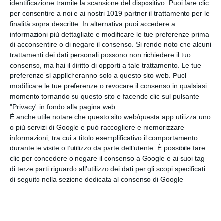
Romano
(Amulius),
Demetra
identificazione tramite la scansione del dispositivo. Puoi fare clic
per consentire a noi e ai nostri 1019 partner il trattamento per le
Avincola
(Deftri)
e
Vanessa
finalità sopra descritte. In alternativa puoi accedere a
Scalera
(Silvia).
informazioni più dettagliate e modificare le tue preferenze prima
di acconsentire o di negare il consenso.
Si rende noto che alcuni
Come già la prima, venduta da
ITV
trattamenti dei dati personali possono non richiedere il tuo
Studios
– il distributore
consenso, ma hai il diritto di opporti a tale trattamento. Le tue
internazionale – in più di 40 territori,
preferenze si applicheranno solo a questo sito web. Puoi
modificare le tue preferenze o revocare il consenso in qualsiasi
anche la seconda stagione della
momento tornando su questo sito e facendo clic sul pulsante
serie è stata interamente girata in
"Privacy" in fondo alla pagina web.
protolatino. Il team di regia è formato
È anche utile notare che questo sito web/questa app utilizza uno
da
Matteo Rovere
,
Michele
o più servizi di Google e può raccogliere e memorizzare
Alhaique
ed
Enrico Maria Artale
, già
informazioni, tra cui a titolo esemplificativo il comportamento
durante le visite o l’utilizzo da parte dell’utente. È possibile fare
registi della prima stagione, e
clic per concedere o negare il consenso a Google e ai suoi tag
da
Francesca Mazzoleni
(“
Punta
di terze parti riguardo all’utilizzo dei dati per gli scopi specificati
Sacra”
, “
Succede”
). Alla
di seguito nella sezione dedicata al consenso di Google.
sceneggiatura tornano
Filippo
Gravino
e
Guido Iuculano
, cui si
uniscono nella
writers’ room Flaminia