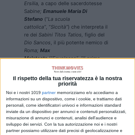
Ersilia,
a capo delle sacerdotesse
S
abine;
Emanuele Maria Di
Stefano
(“
La scuola
cattolica”
, “
Siccità”
) che interpreta il
re dei
Sabini Titos Tatios,
figlio del
Dio Sancos
, il più potente nemico di
Roma;
Max
Malatesta
(“
Favolacce”
, “
Il primo
Re”
) è
Sabos,
consigliere e braccio
destro del
re dei Sabini;
Ludovica
Il rispetto della tua riservatezza è la nostra
Nasti
(“
L’amica geniale”
) veste i
priorità
panni di
Vibia
, la più giovane fra le
Noi e i nostri 1019
partner
memorizziamo e/o accediamo a
sacerdotesse
Sabine
;
informazioni su un dispositivo, come i cookie, e trattiamo dati
mentre
Giancarlo Commare
(“
Skam
personali, come identificatori univoci e informazioni standard
inviate da un dispositivo per annunci e contenuti personalizzati,
Italia”
, “
Maschile singolare”, “La
misurazione di annunci e contenuti, analisi dell'audience e
Belva”
) è
Atys
, il giovane
re di
sviluppo dei servizi.
Con la tua autorizzazione noi e i nostri
Satricum
. Tornano anche
Sergio
partner possiamo utilizzare dati precisi di geolocalizzazione e