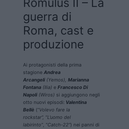
Romulus II – La
guerra di
Roma, cast e
produzione
Ai protagonisti della prima
stagione
Andrea
Arcangeli
(Yemos),
Marianna
Fontana
(Ilia)
e
Francesco Di
Napoli
(Wiros)
si aggiungono negli
otto nuovi episodi:
Valentina
Bellè
(“
Volevo fare la
rockstar”,
“
L’uomo del
labirinto”
, “
Catch-22”
) nei panni di