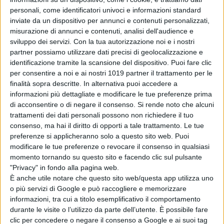
annunciata con il Premio Oscar®
personali, come identificatori univoci e informazioni standard
Casey Affleck (domenica 15 maggio
inviate da un dispositivo per annunci e contenuti personalizzati,
2022 alle ore 11) altre due
misurazione di annunci e contenuti, analisi dell'audience e
Masterclass di assoluto prestigio
:
sviluppo dei servizi.
Con la tua autorizzazione noi e i nostri
partner possiamo utilizzare dati precisi di geolocalizzazione e
sbarcheranno in
Riviera
il
identificazione tramite la scansione del dispositivo. Puoi fare clic
Maestro
Dante Spinotti
, direttore
per consentire a noi e ai nostri 1019 partner il trattamento per le
della fotografia
pluricandidato
agli
finalità sopra descritte. In alternativa puoi accedere a
Oscar®
per film come “
Insider –
informazioni più dettagliate e modificare le tue preferenze prima
di acconsentire o di negare il consenso.
Si rende noto che alcuni
Dietro la verità”
e “
L.A.
trattamenti dei dati personali possono non richiedere il tuo
Confidential”
che
sabato 14 maggio
consenso, ma hai il diritto di opporti a tale trattamento. Le tue
alle ore 11 parlerà dell’immagine
preferenze si applicheranno solo a questo sito web. Puoi
fotografica intesa come linguaggio
modificare le tue preferenze o revocare il consenso in qualsiasi
specifico del cinema
, e
Joan Bergin
,
momento tornando su questo sito e facendo clic sul pulsante
"Privacy" in fondo alla pagina web.
tra le più importanti costume
È anche utile notare che questo sito web/questa app utilizza uno
designer al mondo, vincitrice, tra gli
o più servizi di Google e può raccogliere e memorizzare
altri di,
3 Emmy Awards
per la serie
informazioni, tra cui a titolo esemplificativo il comportamento
cult
“
The Tudors”
, la cui
Masterclass
durante le visite o l’utilizzo da parte dell’utente. È possibile fare
clic per concedere o negare il consenso a Google e ai suoi tag
è in programma
sabato 14 maggio