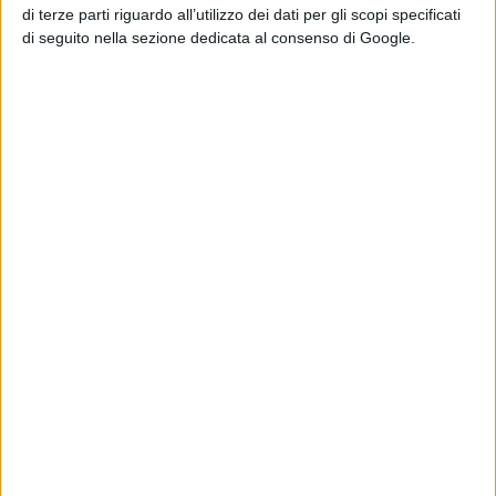
di terze parti riguardo all’utilizzo dei dati per gli scopi specificati
alle ore 16
. Per maggior info e
di seguito nella sezione dedicata al consenso di Google.
partecipazione
www.rivierafilm.org
.
L’appuntamento è
dal 10 al 15
maggio
nella splendida cornice
di
Sestri Levante
.
Il
Riviera International Film Festival
è
sostenuto dal
Comune di Sestri
Levante
,
Mediaterraneo Servizi
Srl
,
Consulta del Turismo del
Comune di Sestri
Levante
e
Regione Liguria
.
Media Partner:
Ciak
,
Coming
Soon
,
Donna Moderna
,
Hot
Corn
,
Sky Nature
.