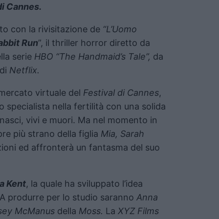
di Cannes.
o con la rivisitazione de
“L’Uomo
abbit Run
”, il thriller horror diretto da
ella serie
HBO “The Handmaid’s Tale”,
da
di
Netflix.
 mercato virtuale del
Festival di Cannes
,
o specialista nella fertilità con una solida
ia nasci, vivi e muori. Ma nel momento in
e più strano della figlia
Mia, Sarah
zioni ed affronterà un fantasma del suo
a Kent
, la quale ha sviluppato l’idea
 A produrre per lo studio saranno
Anna
sey McManus
della
Moss.
La
XYZ Films