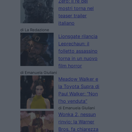
Zero: il re dei
mostri torna nel
teaser trailer
italiano
di La Redazione
Lionsgate rilancia
Leprechaun: il
folletto assassino
torna in un nuovo
film horror
di Emanuela Giuliani
Meadow Walker e
la Toyota Supra di
Paul Walker: “Non
l’ho venduta”
di Emanuela Giuliani
Wonka 2, nessun
rinvio: la Warner
Bros. fa chiarezza