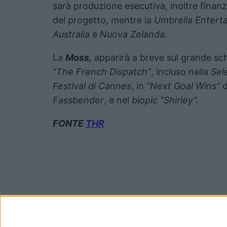
sarà produzione esecutiva, inoltre finanzi
del progetto, mentre la
Umbrella Entert
Australia
e
Nuova Zelanda.
La
Moss,
apparirà a breve sul grande sch
“The French Dispatch”
, incluso nella
Sel
Festival di Cannes
, in
“Next Goal Wins”
Fassbender
, e nel
biopic “Shirley”.
FONTE
THR