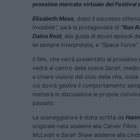
prossimo mercato virtuale del Festival 
Elisabeth Moss,
dopo il successo ottenut
Invisibile”,
sarà la protagonista di
“Run R
Daina Reid
, alla guida di alcuni episodi d
lei sempre interpretata, e
“Space Force”
Il film, che verrà presentato al prossimo
vedrà al centro della scena
Sarah
, medic
e chiara visione del ciclo della vita, oss
cui dovrà gestire il comportamento sempr
metterà in discussione le proprie convin
passato.
La sceneggiatura è stata scritta da
Hann
originale nata assieme alla
Carver Films
.
McLeish
e
Sarah Shaw
assieme alla
Lind