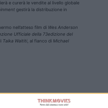
erà e curerà le vendite al livello globale
ainment
gestirà la distribuzione in
ermo nell’atteso film di
Wes Anderson
ezione Ufficiale della 73edizione del
di
Taika Waititi
, al fianco di
Michael