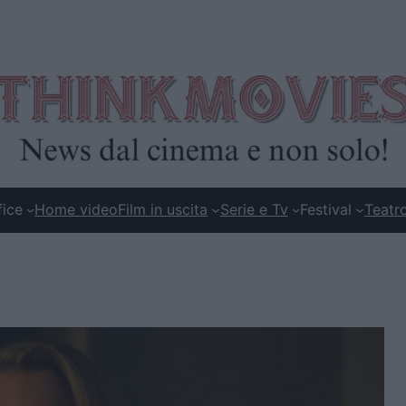
fice
Home video
Film in uscita
Serie e Tv
Festival
Teatr